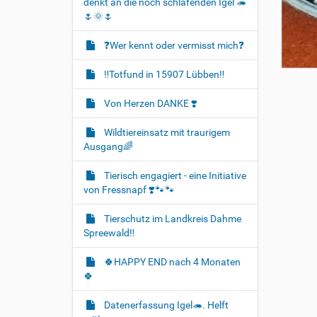
denkt an die noch schlafenden Igel 🦔
🌷🌞🌷
❓️Wer kennt oder vermisst mich❓️
‼️Totfund in 15907 Lübben‼️
Von Herzen DANKE ❣️
Wildtiereinsatz mit traurigem
Ausgang🌈
Tierisch engagiert - eine Initiative
von Fressnapf ❣️🐾🐾
Tierschutz im Landkreis Dahme
Spreewald‼️
🍀HAPPY END nach 4 Monaten
🍀
Datenerfassung Igel🦔. Helft