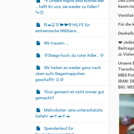
Das Zimm
🐾 Unsere Näpfe sind schnell leer
t
kaum noc
… helft ihr uns, sie wieder zu füllen?
i
🐾🥺
Ventilat
o
Für die 
❗❗🦔🦊🐰🐦‍🐦❗❗ HILFE für
n
einheimische Wildtiere...
Deshalb 
❤️ Jeder
Wir trauern ...
Beitrags
🙏 Viele
🦅Steige hoch, du roter Adler...🦅
Unsere 
Wir haben es wieder ganz nach
Tiersch
oben aufs Siegertreppchen
MBS Po
geschafft! 🥇🪙
IBAN: D
BIG: W
‼️Gut gemeint ist nicht immer gut
gemacht‼️
Mähroboter- eine unterschätzte
Gefahr 🦔🌱🦔🌱🦔
Spendenlauf für