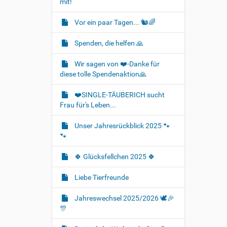
mit!
Vor ein paar Tagen... 🐿🌈
Spenden, die helfen 🙏
Wir sagen von ❤️-Danke für
diese tolle Spendenaktion🙏
❤️SINGLE-TÄUBERICH sucht
Frau für's Leben...
Unser Jahresrückblick 2025 🐾
🐾
🍀 Glücksfellchen 2025 🍀
Liebe Tierfreunde
Jahreswechsel 2025/2026 🕊🎉
🎊