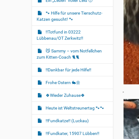
Ein „Leben“ voller Leid 🥺
🐾 Hilfe für unsere Tierschutz-
Katzen gesucht! 🐾
‼️Totfund in 03222
Lübbenau/OT Zerkwitz‼️
😼 Sammy – vom Notfellchen
zum Kitten-Coach 🐈🐈‍
‼️Dankbar für jede Hilfe‼️
Frohe Ostern 🐇🌼
-
🍀Wieder Zuhause🍀
Heute ist Weltstreunertag 🐾🐾
‼️Fundkatze‼️ (Luckau)
‼️Fundkater, 15907 Lübben‼️