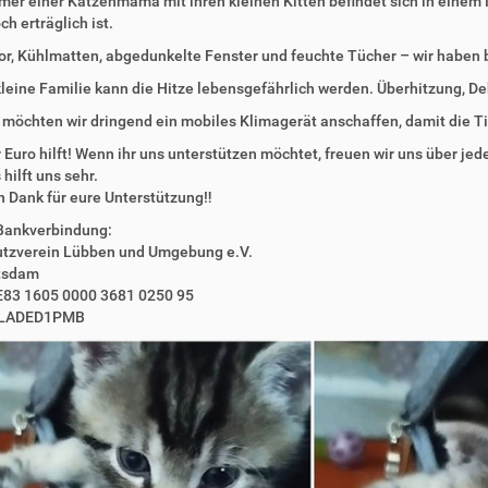
er einer Katzenmama mit ihren kleinen Kitten befindet sich in einem 
h erträglich ist.
or, Kühlmatten, abgedunkelte Fenster und feuchte Tücher – wir haben be
kleine Familie kann die Hitze lebensgefährlich werden. Überhitzung, D
möchten wir dringend ein mobiles Klimagerät anschaffen, damit die T
 Euro hilft! Wenn ihr uns unterstützen möchtet, freuen wir uns über je
 hilft uns sehr.
n Dank für eure Unterstützung‼️
Bankverbindung:
utzverein Lübben und Umgebung e.V.
tsdam
E83 1605 0000 3681 0250 95
ELADED1PMB