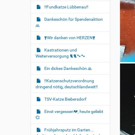
‼️Fundkatze Lübbenau‼️
Dankeschön für Spendenaktion
🙏
❣️Wir danken von HERZEN❣️
Kastrationen und
Weiterversorgung 🐈‍🐈🐾🐾
Ein dickes Dankeschön 🙏
‼️Katzenschutzverordnung
dringend nötig, deutschlandweit‼️
TSV-Katze Biebersdorf
Einst vergessen💔, heute geliebt
💞
Frühjahrsputz im Garten...