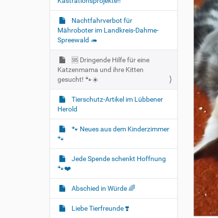
Kastrationsprojekte‼️
Nachtfahrverbot für
Mähroboter im Landkreis-Dahme-
Spreewald 🦔
🆘️ Dringende Hilfe für eine
Katzenmama und ihre Kitten
gesucht! 🐾☀️
Tierschutz-Artikel im Lübbener
Herold
🐾 Neues aus dem Kinderzimmer
🐾
Jede Spende schenkt Hoffnung
🐾❤️
Abschied in Würde 🌈
Liebe Tierfreunde ❣️