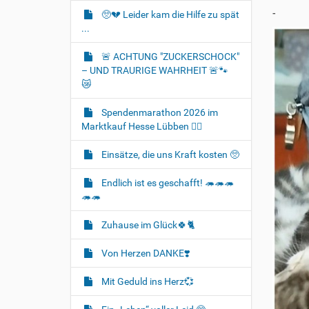
-
🥺💔 Leider kam die Hilfe zu spät
...
🚨 ACHTUNG "ZUCKERSCHOCK"
– UND TRAURIGE WAHRHEIT 🚨🐾
😿
Spendenmarathon 2026 im
Marktkauf Hesse Lübben 👍🏻
Einsätze, die uns Kraft kosten 🥺
Endlich ist es geschafft! 🦔🦔🦔
🦔🦔
Zuhause im Glück🍀🐈‍
Von Herzen DANKE❣️
Mit Geduld ins Herz💞