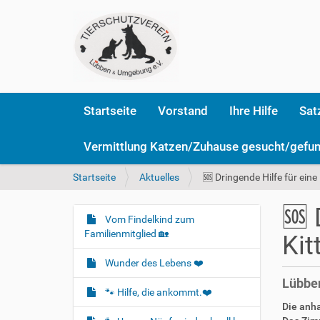
Startseite
Vorstand
Ihre Hilfe
Sat
Vermittlung Katzen/Zuhause gesucht/gefu
S
Startseite
Aktuelles
🆘️ Dringende Hilfe für ei
i
e
🆘️
s
Vom Findelkind zum
N
i
Familienmitglied 🏡
Kit
a
n
v
d
Wunder des Lebens ❤️
i
h
Lübben
i
g
🐾 Hilfe, die ankommt.❤️
e
Die anha
a
r