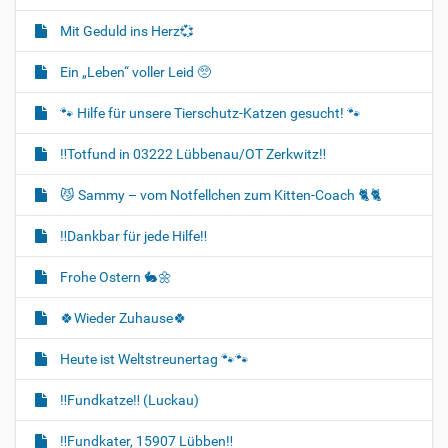
Mit Geduld ins Herz💞
Ein „Leben“ voller Leid 🥺
🐾 Hilfe für unsere Tierschutz-Katzen gesucht! 🐾
‼️Totfund in 03222 Lübbenau/OT Zerkwitz‼️
😼 Sammy – vom Notfellchen zum Kitten-Coach 🐈🐈‍
‼️Dankbar für jede Hilfe‼️
Frohe Ostern 🐇🌼
🍀Wieder Zuhause🍀
Heute ist Weltstreunertag 🐾🐾
‼️Fundkatze‼️ (Luckau)
‼️Fundkater, 15907 Lübben‼️