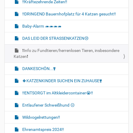
‼️Kräftezehrende Zeiten‼️
‼️DRINGEND Bauernhofplatz für 4 Katzen gesucht‼️
Baby-Alarm 🦔🦔🦔🦔
DAS LEID DER STRASSENKATZEN😢
❗Info zu Fundtieren/herrenlosen Tieren, insbesondere
Katzen❗
DANKESCHÖN...❣️
🍀KATZENKINDER SUCHEN EIN ZUHAUSE❣️
‼️ENTSORGT im Altkleidercontainer😭‼️
Entlaufener Schweißhund ☹️
Wildvogelrettungen‼️
Ehrenamtspreis 2024‼️