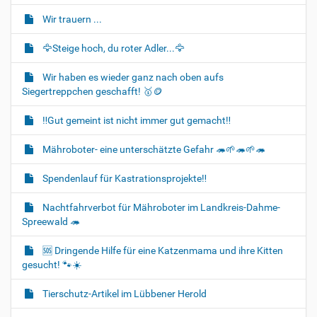
Wir trauern ...
🦅Steige hoch, du roter Adler...🦅
Wir haben es wieder ganz nach oben aufs
Siegertreppchen geschafft! 🥇🪙
‼️Gut gemeint ist nicht immer gut gemacht‼️
Mähroboter- eine unterschätzte Gefahr 🦔🌱🦔🌱🦔
Spendenlauf für Kastrationsprojekte‼️
Nachtfahrverbot für Mähroboter im Landkreis-Dahme-
Spreewald 🦔
🆘️ Dringende Hilfe für eine Katzenmama und ihre Kitten
gesucht! 🐾☀️
Tierschutz-Artikel im Lübbener Herold