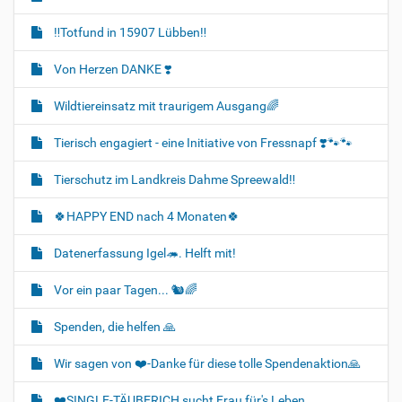
‼️Totfund in 15907 Lübben‼️
Von Herzen DANKE ❣️
Wildtiereinsatz mit traurigem Ausgang🌈
Tierisch engagiert - eine Initiative von Fressnapf ❣️🐾🐾
Tierschutz im Landkreis Dahme Spreewald‼️
🍀HAPPY END nach 4 Monaten🍀
Datenerfassung Igel🦔. Helft mit!
Vor ein paar Tagen... 🐿🌈
Spenden, die helfen 🙏
Wir sagen von ❤️-Danke für diese tolle Spendenaktion🙏
❤️SINGLE-TÄUBERICH sucht Frau für's Leben...