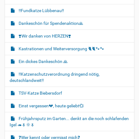
‼️Fundkatze Lübbenau‼️
Dankeschön für Spendenaktion🙏
❣️Wir danken von HERZEN❣️
Kastrationen und Weiterversorgung 🐈‍🐈🐾🐾
Ein dickes Dankeschön 🙏
‼️Katzenschutzverordnung dringend nötig,
deutschlandweit‼️
TSV-Katze Biebersdorf
Einst vergessen💔, heute geliebt💞
Frühjahrsputz im Garten... denkt an die noch schlafenden
Igel 🦔🌷🌞🌷
❓️Wer kennt oder vermisst mich❓️