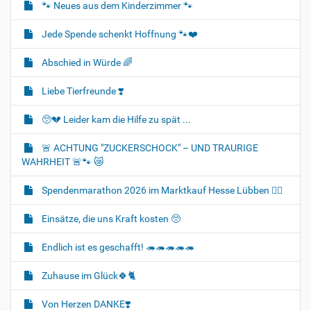
🐾 Neues aus dem Kinderzimmer 🐾
Jede Spende schenkt Hoffnung 🐾❤️
Abschied in Würde 🌈
Liebe Tierfreunde ❣️
🥺💔 Leider kam die Hilfe zu spät ...
🚨 ACHTUNG "ZUCKERSCHOCK" – UND TRAURIGE
WAHRHEIT 🚨🐾 😿
Spendenmarathon 2026 im Marktkauf Hesse Lübben 👍🏻
Einsätze, die uns Kraft kosten 🥺
Endlich ist es geschafft! 🦔🦔🦔🦔🦔
Zuhause im Glück🍀🐈‍
Von Herzen DANKE❣️