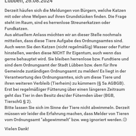
Lübben, 26.08.2024
Derzeit häufen sich die Meldungen von Bürgern, welche Katzen
mit oder ohne Welpen auf ihren Grundstücken finden. Die Frage
steht im Raum, sind es herrenlose Streunerkatzen oder
Fundkatzen.
Aus aktuellem Anlass möchten wir an dieser Stelle nochmals
mitteilen, dass diese Tiere Aufgabe des Ordnungsamtes sind.
Auch wenn Sie den Katzen (nicht regelmäßig) Wasser oder Futter
hinstellen, werden diese NICHT Ihr Eigentum, auch wenn das
gerne behauptet wird. Sie bleiben herrenlose bzw. Fundtiere und
sind dem Ordnungsamt der Stadt Lübben bzw. dem für Ihre
Gemeinde zuständigen Ordnungsamt zu melden! Es liegt in der
Verantwortung des Ordnungsamtes, sich um diese Tiere und
ihren weiteren Verbleib (Tierheim) zu kümmern (§ 5a AGBGB).
Erst bei regelmäßiger Fütterung über einen längeren Zeitraum
geht das Tier in den Besitz des/der Füternden über (BGB,
TierschG § 2).
Bitte lassen Sie sich im Sinne der Tiere nicht abwimmeln. Derzeit
müssen wir leider die Erfahrung machen, dass Melder von Tieren
vom Ordnungsamt "abgewimmelt" bzw. weg ignoriert werden.😥
Vielen Dank!