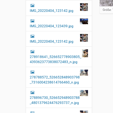
Z
Größe: 
IMG_20220404_123142.jpg
e
i
g
IMG_20220404_123439.jpg
e
B
i
l
IMG_20220404_123142.jpg
d
i
n
278918641_526652778903805_
v
o
4393623773838072483_n.jpg
l
l
e
278788572_526652848903798
r
_7316004238614766460_n.jpg
G
r
ö
ß
278896730_526652948903788
e
_4801379624476293737_n.jpg
…