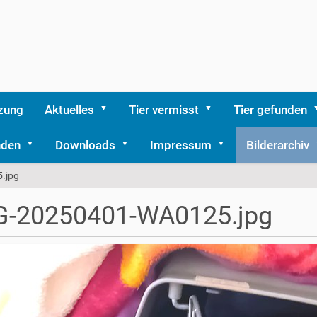
zung
Aktuelles
Tier vermisst
Tier gefunden
nden
Downloads
Impressum
Bilderarchiv
.jpg
G-20250401-WA0125.jpg