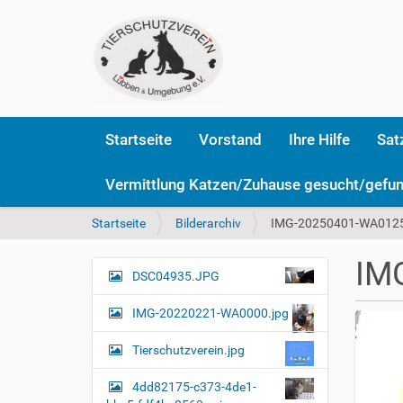
Startseite
Vorstand
Ihre Hilfe
Sat
Vermittlung Katzen/Zuhause gesucht/gefu
S
Startseite
Bilderarchiv
IMG-20250401-WA0125
i
e
IM
s
DSC04935.JPG
N
i
a
n
IMG-20220221-WA0000.jpg
v
d
i
h
Tierschutzverein.jpg
i
g
e
4dd82175-c373-4de1-
a
r