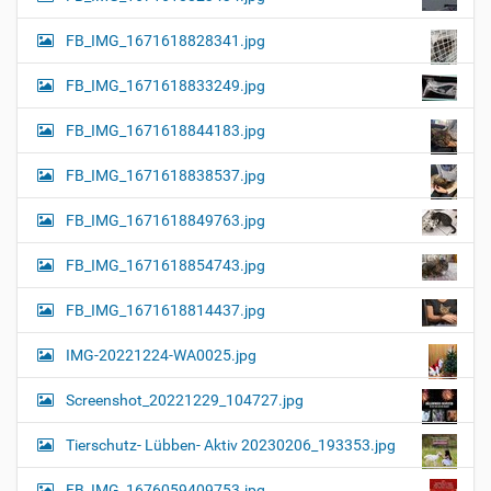
FB_IMG_1671618828341.jpg
FB_IMG_1671618833249.jpg
FB_IMG_1671618844183.jpg
FB_IMG_1671618838537.jpg
FB_IMG_1671618849763.jpg
FB_IMG_1671618854743.jpg
FB_IMG_1671618814437.jpg
IMG-20221224-WA0025.jpg
Screenshot_20221229_104727.jpg
Tierschutz- Lübben- Aktiv 20230206_193353.jpg
FB_IMG_1676059409753.jpg