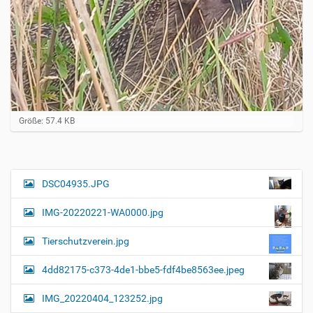
Z
Größe: 57.4 KB
e
i
g
e
B
DSC04935.JPG
N
i
a
l
IMG-20220221-WA0000.jpg
d
v
i
i
n
Tierschutzverein.jpg
v
g
o
4dd82175-c373-4de1-bbe5-fdf4be8563ee.jpeg
a
l
l
t
IMG_20220404_123252.jpg
e
i
r