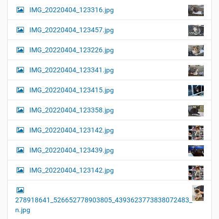
G
o
IMG_20220404_123316.jpg
r
n
ö
IMG_20220404_123457.jpg
ß
e
…
IMG_20220404_123226.jpg
IMG_20220404_123341.jpg
IMG_20220404_123415.jpg
IMG_20220404_123358.jpg
IMG_20220404_123142.jpg
IMG_20220404_123439.jpg
IMG_20220404_123142.jpg
278918641_526652778903805_4393623773838072483_
n.jpg