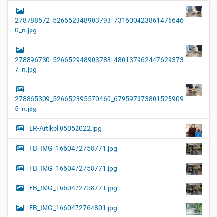
278788572_526652848903798_731600423861476646
0_n.jpg
278896730_526652948903788_480137962447629373
7_n.jpg
278865309_526652895570460_679597373801525909
5_n.jpg
LR-Artikel 05052022.jpg
FB_IMG_1660472758771.jpg
FB_IMG_1660472758771.jpg
FB_IMG_1660472758771.jpg
FB_IMG_1660472764801.jpg