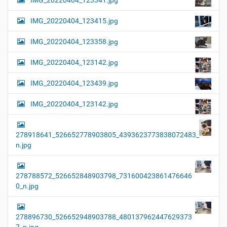
IMG_20220404_123415.jpg
IMG_20220404_123358.jpg
IMG_20220404_123142.jpg
IMG_20220404_123439.jpg
IMG_20220404_123142.jpg
278918641_526652778903805_4393623773838072483_
n.jpg
278788572_526652848903798_731600423861476646
0_n.jpg
278896730_526652948903788_480137962447629373
7_n.jpg