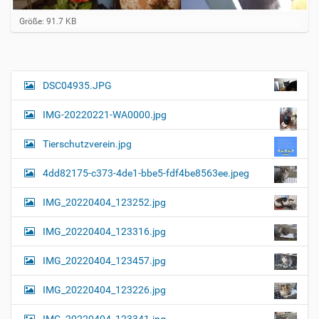
Z
Größe: 91.7 KB
e
i
g
e
B
DSC04935.JPG
N
i
a
l
IMG-20220221-WA0000.jpg
d
v
i
i
n
Tierschutzverein.jpg
v
g
o
4dd82175-c373-4de1-bbe5-fdf4be8563ee.jpeg
a
l
l
t
IMG_20220404_123252.jpg
e
i
r
G
o
IMG_20220404_123316.jpg
r
n
ö
IMG_20220404_123457.jpg
ß
e
…
IMG_20220404_123226.jpg
IMG_20220404_123341.jpg