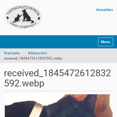
Anmelden
Navigatio
Startseite
Bilderarchiv
received_1845472612832592.webp
received_1845472612832
592.webp