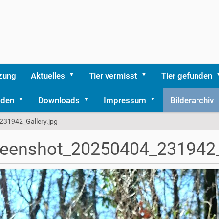
zung
Aktuelles
Tier vermisst
Tier gefunden
nden
Downloads
Impressum
Bilderarchiv
31942_Gallery.jpg
eenshot_20250404_231942_G