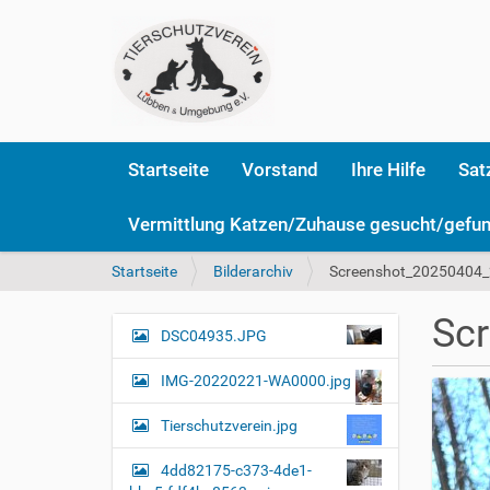
Startseite
Vorstand
Ihre Hilfe
Sat
Vermittlung Katzen/Zuhause gesucht/gefu
S
Startseite
Bilderarchiv
Screenshot_20250404_2
i
e
Scr
s
DSC04935.JPG
N
i
a
n
IMG-20220221-WA0000.jpg
v
d
i
h
Tierschutzverein.jpg
i
g
e
4dd82175-c373-4de1-
a
r