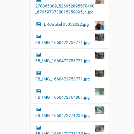
l
278865309_526652895570460
l
e
_6795973738015259095_n.jpg
r
G
LR-Artikel 05052022.jpg
r
ö
ß
e
FB_IMG_1660472758771.jpg
…
FB_IMG_1660472758771.jpg
FB_IMG_1660472758771.jpg
FB_IMG_1660472764801.jpg
FB_IMG_1660472771233.jpg
FB_IMG_1660472778115.jpg