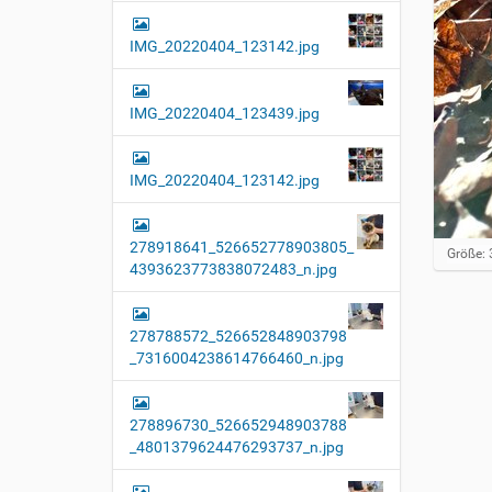
IMG_20220404_123142.jpg
IMG_20220404_123439.jpg
IMG_20220404_123142.jpg
278918641_526652778903805_
Z
Größe: 
4393623773838072483_n.jpg
e
i
g
e
278788572_526652848903798
B
_7316004238614766460_n.jpg
i
l
d
i
278896730_526652948903788
n
_4801379624476293737_n.jpg
v
o