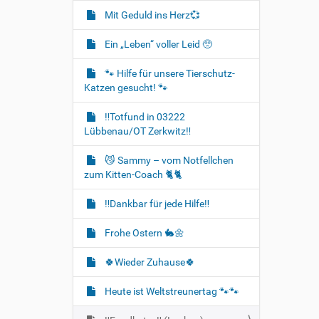
Mit Geduld ins Herz💞
Ein „Leben“ voller Leid 🥺
🐾 Hilfe für unsere Tierschutz-
Katzen gesucht! 🐾
‼️Totfund in 03222
Lübbenau/OT Zerkwitz‼️
😼 Sammy – vom Notfellchen
zum Kitten-Coach 🐈🐈‍
‼️Dankbar für jede Hilfe‼️
Frohe Ostern 🐇🌼
🍀Wieder Zuhause🍀
Heute ist Weltstreunertag 🐾🐾