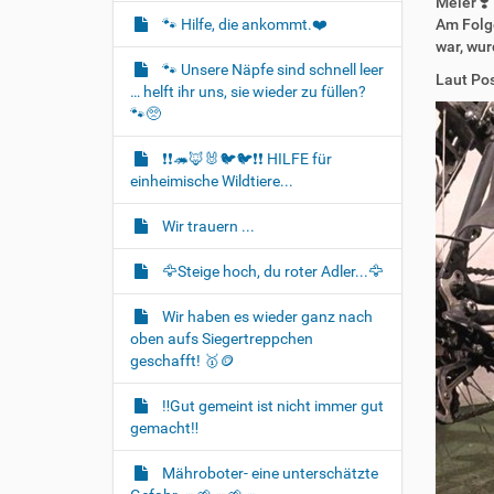
Meier ❣️
t
🐾 Hilfe, die ankommt.❤️
Am Folge
i
war, wur
o
🐾 Unsere Näpfe sind schnell leer
Laut Pos
… helft ihr uns, sie wieder zu füllen?
n
🐾🥺
❗❗🦔🦊🐰🐦‍🐦❗❗ HILFE für
einheimische Wildtiere...
Wir trauern ...
🦅Steige hoch, du roter Adler...🦅
Wir haben es wieder ganz nach
oben aufs Siegertreppchen
geschafft! 🥇🪙
‼️Gut gemeint ist nicht immer gut
gemacht‼️
Mähroboter- eine unterschätzte