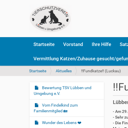
Startseite
Vorstand
Ihre Hilfe
Sat
Vermittlung Katzen/Zuhause gesucht/gefu
S
Startseite
Aktuelles
‼️Fundkatze‼️ (Luckau)
i
e
‼️F
s
Bewertung TSV Lübben und
N
i
Umgebung e.V.
a
n
Lübben
v
d
Vom Findelkind zum
i
h
Familienmitglied 🏡
- Am 29
i
g
- Sehr z
e
Wunder des Lebens ❤️
- Die Fi
a
r