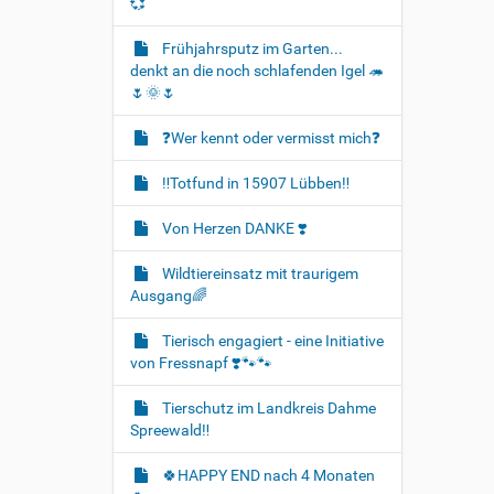
💞
Frühjahrsputz im Garten...
denkt an die noch schlafenden Igel 🦔
🌷🌞🌷
❓️Wer kennt oder vermisst mich❓️
‼️Totfund in 15907 Lübben‼️
Von Herzen DANKE ❣️
Wildtiereinsatz mit traurigem
Ausgang🌈
Tierisch engagiert - eine Initiative
von Fressnapf ❣️🐾🐾
Tierschutz im Landkreis Dahme
Spreewald‼️
🍀HAPPY END nach 4 Monaten