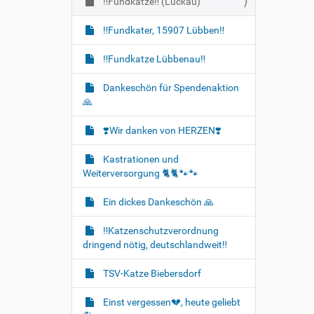
‼️Fundkatze‼️ (Luckau)
‼️Fundkater, 15907 Lübben‼️
‼️Fundkatze Lübbenau‼️
Dankeschön für Spendenaktion
🙏
❣️Wir danken von HERZEN❣️
Kastrationen und
Weiterversorgung 🐈‍🐈🐾🐾
Ein dickes Dankeschön 🙏
‼️Katzenschutzverordnung
dringend nötig, deutschlandweit‼️
TSV-Katze Biebersdorf
Einst vergessen💔, heute geliebt