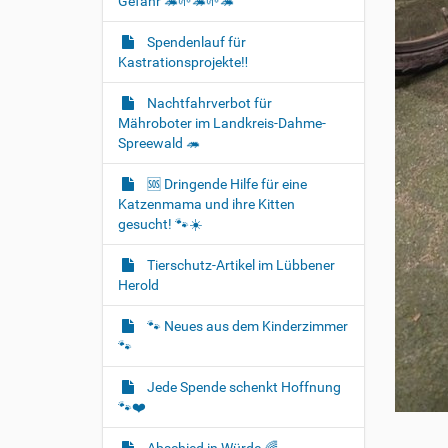
Gefahr 🦔🌱🦔🌱🦔
Spendenlauf für
Kastrationsprojekte‼️
Nachtfahrverbot für
Mähroboter im Landkreis-Dahme-
Spreewald 🦔
🆘️ Dringende Hilfe für eine
Katzenmama und ihre Kitten
gesucht! 🐾☀️
Tierschutz-Artikel im Lübbener
Herold
🐾 Neues aus dem Kinderzimmer
🐾
Jede Spende schenkt Hoffnung
🐾❤️