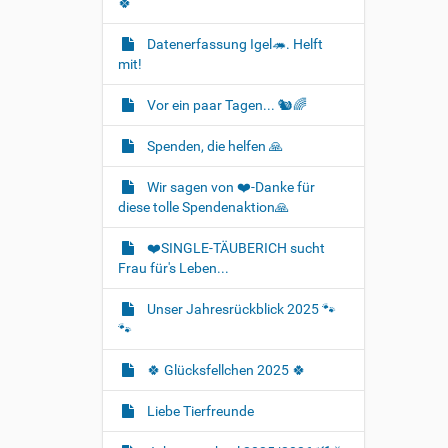
🍀
Datenerfassung Igel🦔. Helft
mit!
Vor ein paar Tagen... 🐿🌈
Spenden, die helfen 🙏
Wir sagen von ❤️-Danke für
diese tolle Spendenaktion🙏
❤️SINGLE-TÄUBERICH sucht
Frau für's Leben...
Unser Jahresrückblick 2025 🐾
🐾
🍀 Glücksfellchen 2025 🍀
Liebe Tierfreunde