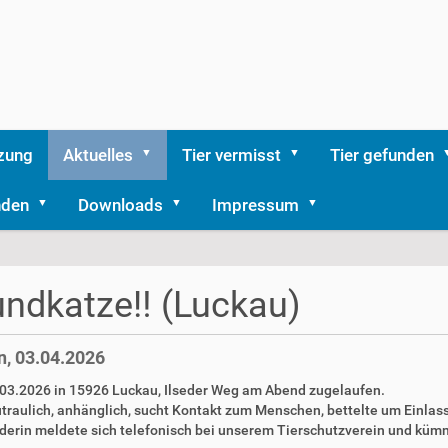
zung
Aktuelles
Tier vermisst
Tier gefunden
nden
Downloads
Impressum
undkatze‼️ (Luckau)
, 03.04.2026
.03.2026 in 15926 Luckau, Ilseder Weg am Abend zugelaufen.
utraulich, anhänglich, sucht Kontakt zum Menschen, bettelte um Einlass
nderin meldete sich telefonisch bei unserem Tierschutzverein und küm