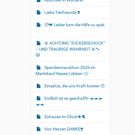
Abschied in Würde 🌈
Liebe Tierfreunde ❣️
🥺💔 Leider kam die Hilfe zu spät
...
🚨 ACHTUNG "ZUCKERSCHOCK"
– UND TRAURIGE WAHRHEIT 🚨🐾
😿
Spendenmarathon 2026 im
Marktkauf Hesse Lübben 👍🏻
Einsätze, die uns Kraft kosten 🥺
Endlich ist es geschafft! 🦔🦔🦔
🦔🦔
Zuhause im Glück🍀🐈‍
Von Herzen DANKE❣️