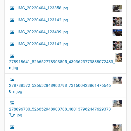
IMG_20220404_123358.jpg
IMG_20220404_123142.jpg
IMG_20220404_123439.jpg
IMG_20220404_123142.jpg
278918641_526652778903805_4393623773838072483_
n.jpg
278788572_526652848903798_731600423861476646
0_n.jpg
278896730_526652948903788_480137962447629373
7_n.jpg