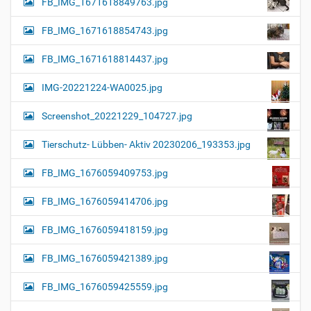
FB_IMG_1671618849763.jpg
FB_IMG_1671618854743.jpg
FB_IMG_1671618814437.jpg
IMG-20221224-WA0025.jpg
Screenshot_20221229_104727.jpg
Tierschutz- Lübben- Aktiv 20230206_193353.jpg
FB_IMG_1676059409753.jpg
FB_IMG_1676059414706.jpg
FB_IMG_1676059418159.jpg
FB_IMG_1676059421389.jpg
FB_IMG_1676059425559.jpg