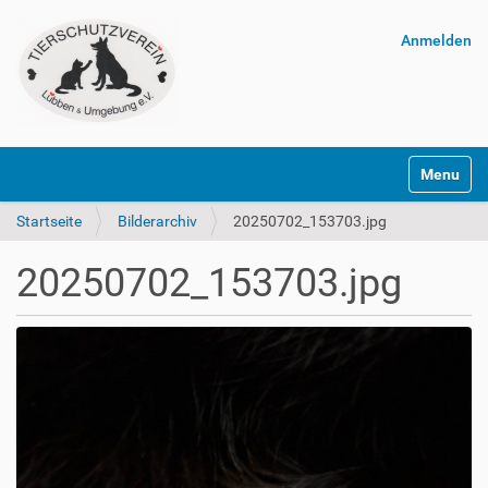
Anmelden
Navigatio
Startseite
Bilderarchiv
20250702_153703.jpg
20250702_153703.jpg