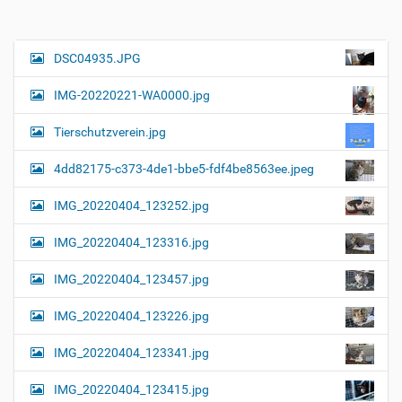
i
g
e
B
DSC04935.JPG
N
i
a
l
IMG-20220221-WA0000.jpg
d
v
i
i
n
Tierschutzverein.jpg
v
g
o
4dd82175-c373-4de1-bbe5-fdf4be8563ee.jpeg
a
l
l
t
IMG_20220404_123252.jpg
e
i
r
G
o
IMG_20220404_123316.jpg
r
n
ö
IMG_20220404_123457.jpg
ß
e
…
IMG_20220404_123226.jpg
IMG_20220404_123341.jpg
IMG_20220404_123415.jpg