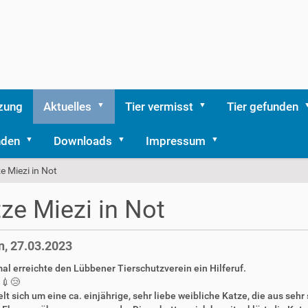
zung
Aktuelles
Tier vermisst
Tier gefunden
nden
Downloads
Impressum
e Miezi in Not
ze Miezi in Not
, 27.03.2023
l erreichte den Lübbener Tierschutzverein ein Hilferuf.
💉😢
lt sich um eine ca. einjährige, sehr liebe weibliche Katze, die aus se