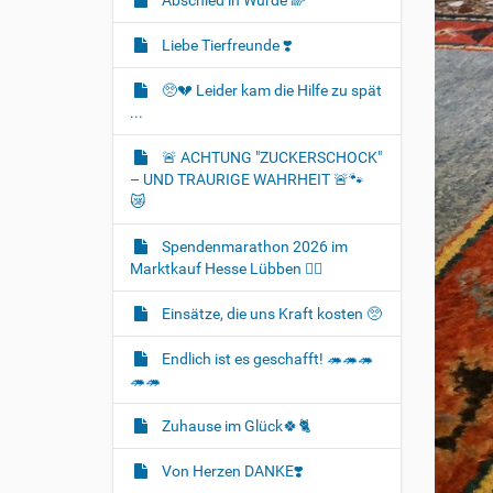
Abschied in Würde 🌈
Liebe Tierfreunde ❣️
🥺💔 Leider kam die Hilfe zu spät
...
🚨 ACHTUNG "ZUCKERSCHOCK"
– UND TRAURIGE WAHRHEIT 🚨🐾
😿
Spendenmarathon 2026 im
Marktkauf Hesse Lübben 👍🏻
Einsätze, die uns Kraft kosten 🥺
Endlich ist es geschafft! 🦔🦔🦔
🦔🦔
Zuhause im Glück🍀🐈‍
Von Herzen DANKE❣️