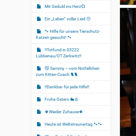
Mit Geduld ins Herz💞
Ein „Leben“ voller Leid 🥺
🐾 Hilfe für unsere Tierschutz-
Katzen gesucht! 🐾
‼️Totfund in 03222
Lübbenau/OT Zerkwitz‼️
😼 Sammy – vom Notfellchen
zum Kitten-Coach 🐈🐈‍
‼️Dankbar für jede Hilfe‼️
Frohe Ostern 🐇🌼
🍀Wieder Zuhause🍀
Heute ist Weltstreunertag 🐾🐾