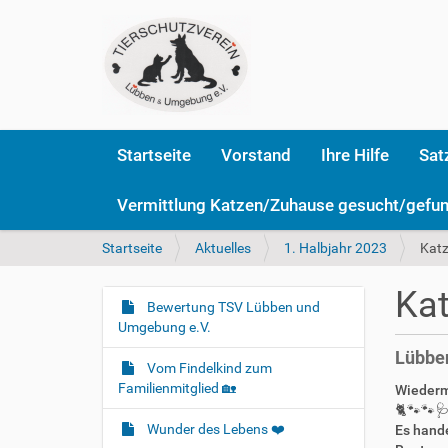
Startseite
Vorstand
Ihre Hilfe
Sat
Vermittlung Katzen/Zuhause gesucht/gefu
S
Startseite
Aktuelles
1. Halbjahr 2023
Katz
i
e
Kat
s
Bewertung TSV Lübben und
N
i
Umgebung e.V.
a
n
Lübben
v
d
Vom Findelkind zum
i
h
Familienmitglied 🏡
Wiederma
i
g
🐈🐾🐾
e
Wunder des Lebens ❤️
Es hande
a
r