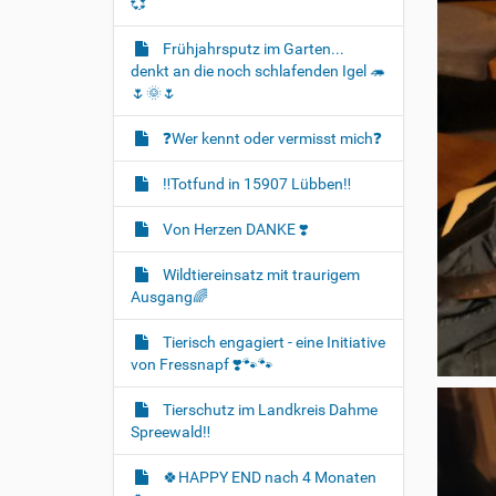
💞
Frühjahrsputz im Garten...
denkt an die noch schlafenden Igel 🦔
🌷🌞🌷
❓️Wer kennt oder vermisst mich❓️
‼️Totfund in 15907 Lübben‼️
Von Herzen DANKE ❣️
Wildtiereinsatz mit traurigem
Ausgang🌈
Tierisch engagiert - eine Initiative
von Fressnapf ❣️🐾🐾
Tierschutz im Landkreis Dahme
Spreewald‼️
🍀HAPPY END nach 4 Monaten