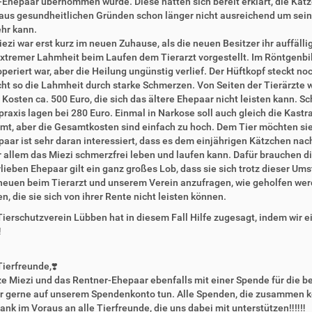
Ehepaar übernommen wurde. Diese hatten sich bereit erklärt, die Kat
h aus gesundheitlichen Gründen schon länger nicht ausreichend um sei
hr kann.
ezi war erst kurz im neuen Zuhause, als die neuen Besitzer ihr auffäl
tremer Lahmheit beim Laufen dem Tierarzt vorgestellt. Im Röntgenbild z
operiert war, aber die Heilung ungünstig verlief. Der Hüftkopf steckt no
ht so die Lahmheit durch starke Schmerzen. Von Seiten der Tierärzte 
 Kosten ca. 500 Euro, die sich das ältere Ehepaar nicht leisten kann.
praxis lagen bei 280 Euro. Einmal in Narkose soll auch gleich die Kastra
t, aber die Gesamtkosten sind einfach zu hoch. Dem Tier möchten sie
aar ist sehr daran interessiert, dass es dem einjährigen Kätzchen nac
r allem das Miezi schmerzfrei leben und laufen kann. Dafür brauchen d
lieben Ehepaar gilt ein ganz großes Lob, dass sie sich trotz dieser U
heuen beim Tierarzt und unserem Verein anzufragen, wie geholfen wer
n, die sie sich von ihrer Rente nicht leisten können.
Tierschutzverein Lübben hat in diesem Fall Hilfe zugesagt, indem wir 
️
Tierfreunde,❣️
e Miezi und das Rentner-Ehepaar ebenfalls mit einer Spende für die 
hr gerne auf unserem Spendenkonto tun. Alle Spenden, die zusammen k
ank im Voraus an alle Tierfreunde, die uns dabei mit unterstützen‼️‼️‼️