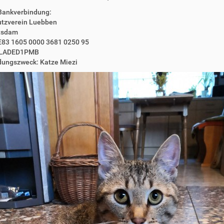
Bankverbindung:
utzverein Luebben
tsdam
E83 1605 0000 3681 0250 95
ELADED1PMB
ungszweck: Katze Miezi