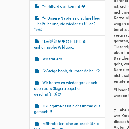
Rentner-
t
🐾 Hilfe, die ankommt.❤️
ist, sic
i
nicht me
o
Katze Mi
🐾 Unsere Näpfe sind schnell leer
wegen ex
… helft ihr uns, sie wieder zu füllen?
n
bereits 
🐾🥺
verursac
geraten,
❗❗🦔🦊🐰🐦‍🐦❗❗ HILFE für
Tierarzt
einheimische Wildtiere...
übernimm
Das Ehep
Wir trauern ...
geht, vo
Dem tier
🦅Steige hoch, du roter Adler...🦅
nicht sc
entstehe
Wir haben es wieder ganz nach
oben aufs Siegertreppchen
‼️Unser 
geschafft! 🥇🪙
werden‼
‼️Gut gemeint ist nicht immer gut
❣️Liebe 
gemacht‼️
wer Katz
dies se
Mähroboter- eine unterschätzte
Vielen D