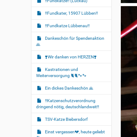
‼️Fundkatze‼️ (Luckau)
‼️Fundkater, 15907 Lübben‼️
‼️Fundkatze Lübbenau‼️
Dankeschön für Spendenaktion
🙏
❣️Wir danken von HERZEN❣️
Kastrationen und
Weiterversorgung 🐈‍🐈🐾🐾
Ein dickes Dankeschön 🙏
‼️Katzenschutzverordnung
dringend nötig, deutschlandweit‼️
TSV-Katze Biebersdorf
Einst vergessen💔, heute geliebt