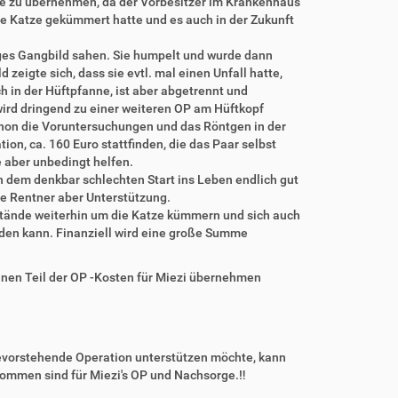
ze zu übernehmen, da der Vorbesitzer im Krankenhaus
ne Katze gekümmert hatte und es auch in der Zukunft
liges Gangbild sahen. Sie humpelt und wurde dann
eigte sich, dass sie evtl. mal einen Unfall hatte,
ch in der Hüftpfanne, ist aber abgetrennt und
wird dringend zu einer weiteren OP am Hüftkopf
 Schon die Voruntersuchungen und das Röntgen in der
tion, ca. 160 Euro stattfinden, die das Paar selbst
 aber unbedingt helfen.
h dem denkbar schlechten Start ins Leben endlich gut
ie Rentner aber Unterstützung.
mstände weiterhin um die Katze kümmern und sich auch
den kann. Finanziell wird eine große Summe
einen Teil der OP -Kosten für Miezi übernehmen
bevorstehende Operation unterstützen möchte, kann
ommen sind für Miezi's OP und Nachsorge.‼️