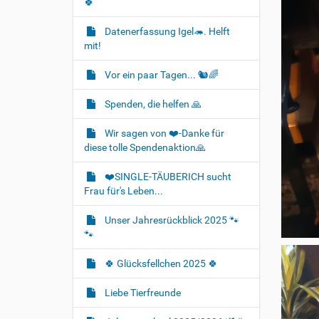
🍀
Datenerfassung Igel🦔. Helft
mit!
Vor ein paar Tagen... 🐿🌈
Spenden, die helfen 🙏
Wir sagen von ❤️-Danke für
diese tolle Spendenaktion🙏
❤️SINGLE-TÄUBERICH sucht
Frau für's Leben...
Unser Jahresrückblick 2025 🐾
🐾
🍀 Glücksfellchen 2025 🍀
Liebe Tierfreunde