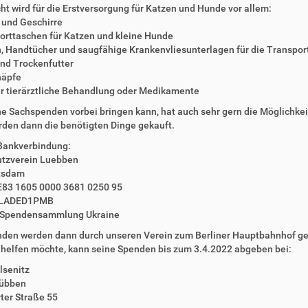
t wird für die Erstversorgung für Katzen und Hunde vor allem:
 und Geschirre
orttaschen für Katzen und kleine Hunde
, Handtücher und saugfähige Krankenvliesunterlagen für die Transpo
nd Trockenfutter
näpfe
ür tierärztliche Behandlung oder Medikamente
ne Sachspenden vorbei bringen kann, hat auch sehr gern die Möglichk
den dann die benötigten Dinge gekauft.
Bankverbindung:
utzverein Luebben
tsdam
E83 1605 0000 3681 0250 95
ELADED1PMB
: Spendensammlung Ukraine
nden werden dann durch unseren Verein zum Berliner Hauptbahnhof ge
 helfen möchte, kann seine Spenden bis zum 3.4.2022 abgeben bei:
lsenitz
übben
ter Straße 55