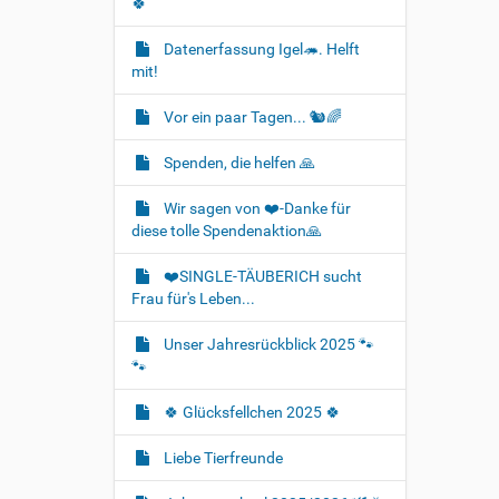
🍀
Datenerfassung Igel🦔. Helft
mit!
Vor ein paar Tagen... 🐿🌈
Spenden, die helfen 🙏
Wir sagen von ❤️-Danke für
diese tolle Spendenaktion🙏
❤️SINGLE-TÄUBERICH sucht
Frau für's Leben...
Unser Jahresrückblick 2025 🐾
🐾
🍀 Glücksfellchen 2025 🍀
Liebe Tierfreunde