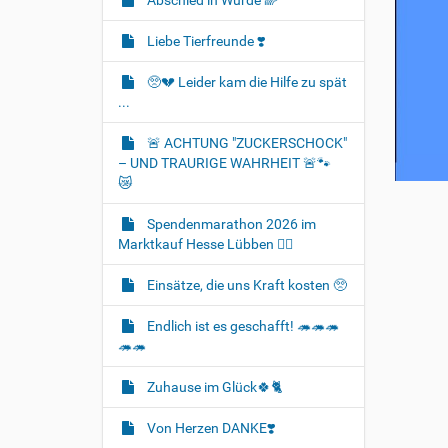
Abschied in Würde 🌈
Liebe Tierfreunde ❣️
🥺💔 Leider kam die Hilfe zu spät
...
🚨 ACHTUNG "ZUCKERSCHOCK"
– UND TRAURIGE WAHRHEIT 🚨🐾
😿
Spendenmarathon 2026 im
Marktkauf Hesse Lübben 👍🏻
Einsätze, die uns Kraft kosten 🥺
Endlich ist es geschafft! 🦔🦔🦔
🦔🦔
Zuhause im Glück🍀🐈‍
Von Herzen DANKE❣️