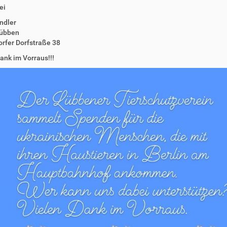
ei
ndler
übben
rfer Dorfstraße 38
ank im Vorraus!!!