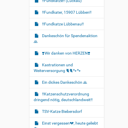
‼️Fundkatze‼️ (Luckau)
‼️Fundkater, 15907 Lübben‼️
‼️Fundkatze Lübbenau‼️
Dankeschön für Spendenaktion
🙏
❣️Wir danken von HERZEN❣️
Kastrationen und
Weiterversorgung 🐈‍🐈🐾🐾
Ein dickes Dankeschön 🙏
‼️Katzenschutzverordnung
dringend nötig, deutschlandweit‼️
TSV-Katze Biebersdorf
Einst vergessen💔, heute geliebt