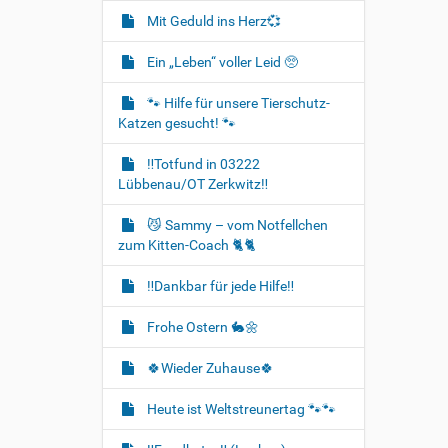
Mit Geduld ins Herz💞
Ein „Leben“ voller Leid 🥺
🐾 Hilfe für unsere Tierschutz-
Katzen gesucht! 🐾
‼️Totfund in 03222
Lübbenau/OT Zerkwitz‼️
😼 Sammy – vom Notfellchen
zum Kitten-Coach 🐈🐈‍
‼️Dankbar für jede Hilfe‼️
Frohe Ostern 🐇🌼
🍀Wieder Zuhause🍀
Heute ist Weltstreunertag 🐾🐾