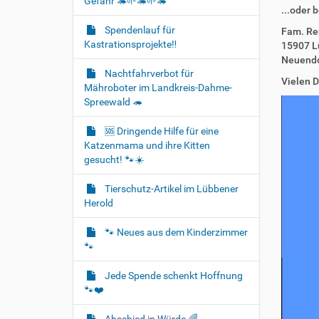
Gefahr 🦔🌱🦔🌱🦔
...oder b
Spendenlauf für
Fam. Re
Kastrationsprojekte‼️
15907 L
Neuendo
Nachtfahrverbot für
Vielen D
Mähroboter im Landkreis-Dahme-
Spreewald 🦔
🆘️ Dringende Hilfe für eine
Katzenmama und ihre Kitten
gesucht! 🐾☀️
Tierschutz-Artikel im Lübbener
Herold
🐾 Neues aus dem Kinderzimmer
🐾
Jede Spende schenkt Hoffnung
🐾❤️