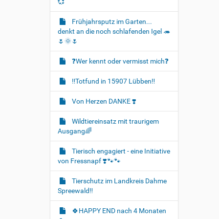
💞
Frühjahrsputz im Garten...
denkt an die noch schlafenden Igel 🦔
🌷🌞🌷
❓️Wer kennt oder vermisst mich❓️
‼️Totfund in 15907 Lübben‼️
Von Herzen DANKE ❣️
Wildtiereinsatz mit traurigem
Ausgang🌈
Tierisch engagiert - eine Initiative
von Fressnapf ❣️🐾🐾
Tierschutz im Landkreis Dahme
Spreewald‼️
🍀HAPPY END nach 4 Monaten