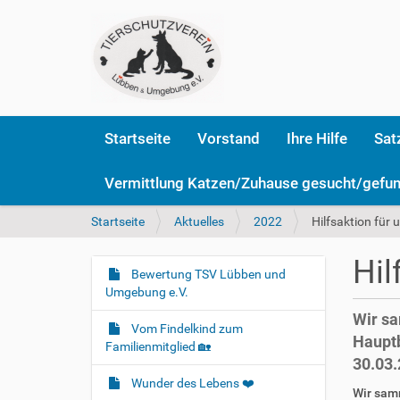
Startseite
Vorstand
Ihre Hilfe
Sat
Vermittlung Katzen/Zuhause gesucht/gefu
S
Startseite
Aktuelles
2022
Hilfsaktion für 
i
e
Hil
s
Bewertung TSV Lübben und
N
i
Umgebung e.V.
a
n
Wir sa
v
d
Vom Findelkind zum
Hauptb
i
h
Familienmitglied 🏡
30.03.
i
g
e
Wunder des Lebens ❤️
a
Wir sam
r