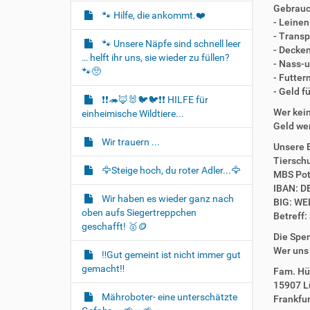
t
Gebrauch
🐾 Hilfe, die ankommt.❤️
- Leinen
i
- Transp
o
🐾 Unsere Näpfe sind schnell leer
- Decken
… helft ihr uns, sie wieder zu füllen?
n
- Nass-u
🐾🥺
- Futter
- Geld f
❗❗🦔🦊🐰🐦‍🐦❗❗ HILFE für
Wer kei
einheimische Wildtiere...
Geld wer
Wir trauern ...
Unsere 
Tiersch
🦅Steige hoch, du roter Adler...🦅
MBS Po
IBAN: D
Wir haben es wieder ganz nach
BIG: W
oben aufs Siegertreppchen
Betreff
geschafft! 🥇🪙
Die Spe
Wer uns
‼️Gut gemeint ist nicht immer gut
gemacht‼️
Fam. Hü
15907 L
Mähroboter- eine unterschätzte
Frankfur