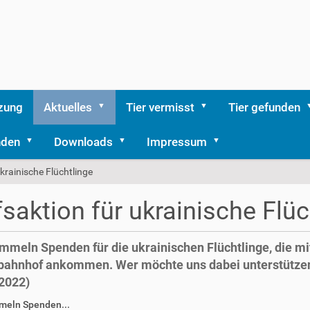
zung
Aktuelles
Tier vermisst
Tier gefunden
nden
Downloads
Impressum
ukrainische Flüchtlinge
fsaktion für ukrainische Flüc
mmeln Spenden für die ukrainischen Flüchtlinge, die mit
ahnhof ankommen. Wer möchte uns dabei unterstützen
2022)
meln Spenden...