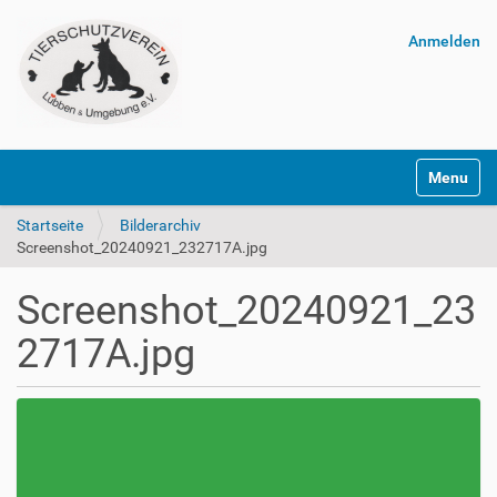
Anmelden
Navigatio
Startseite
Bilderarchiv
Screenshot_20240921_232717A.jpg
Screenshot_20240921_23
2717A.jpg