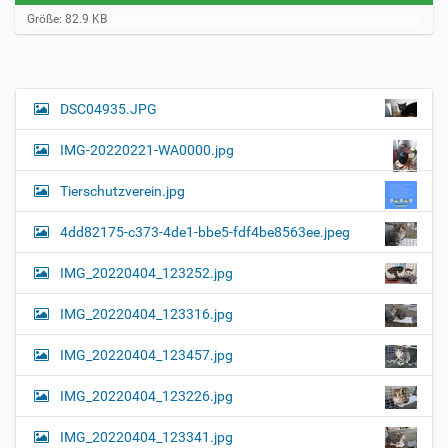
Z
Größe: 82.9 KB
e
i
g
e
B
DSC04935.JPG
N
i
a
l
IMG-20220221-WA0000.jpg
d
v
i
i
n
Tierschutzverein.jpg
v
g
o
4dd82175-c373-4de1-bbe5-fdf4be8563ee.jpeg
a
l
l
t
IMG_20220404_123252.jpg
e
i
r
G
o
IMG_20220404_123316.jpg
r
n
ö
IMG_20220404_123457.jpg
ß
e
…
IMG_20220404_123226.jpg
IMG_20220404_123341.jpg