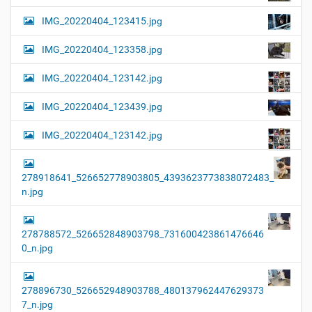
IMG_20220404_123415.jpg
IMG_20220404_123358.jpg
IMG_20220404_123142.jpg
IMG_20220404_123439.jpg
IMG_20220404_123142.jpg
278918641_526652778903805_4393623773838072483_
n.jpg
278788572_526652848903798_731600423861476646
0_n.jpg
278896730_526652948903788_480137962447629373
7_n.jpg