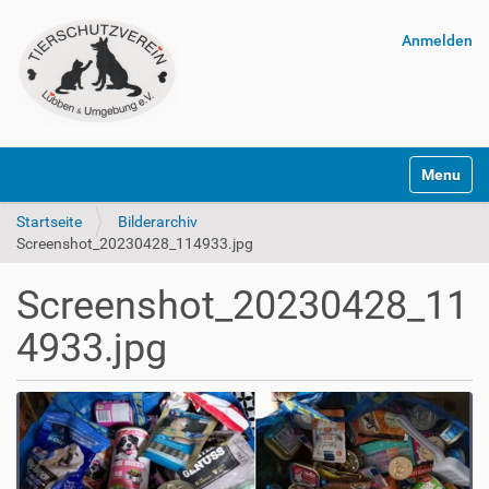
Anmelden
Navigatio
Startseite
Bilderarchiv
Screenshot_20230428_114933.jpg
Screenshot_20230428_11
4933.jpg