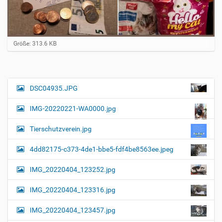
Z
Größe: 313.6 KB
e
i
g
e
B
DSC04935.JPG
N
i
a
l
IMG-20220221-WA0000.jpg
d
v
i
i
n
Tierschutzverein.jpg
v
g
o
4dd82175-c373-4de1-bbe5-fdf4be8563ee.jpeg
a
l
l
t
IMG_20220404_123252.jpg
e
i
r
G
o
IMG_20220404_123316.jpg
r
n
ö
IMG_20220404_123457.jpg
ß
e