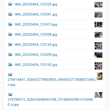
…
IMG_20220404_123226.jpg
IMG_20220404_123341.jpg
IMG_20220404_123415.jpg
IMG_20220404_123358.jpg
IMG_20220404_123142.jpg
IMG_20220404_123439.jpg
IMG_20220404_123142.jpg
278918641_526652778903805_4393623773838072483_
n.jpg
278788572_526652848903798_731600423861476646
0_n.jpg