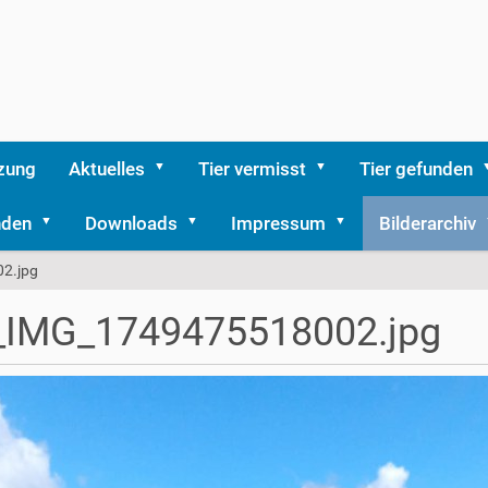
zung
Aktuelles
Tier vermisst
Tier gefunden
nden
Downloads
Impressum
Bilderarchiv
2.jpg
_IMG_1749475518002.jpg