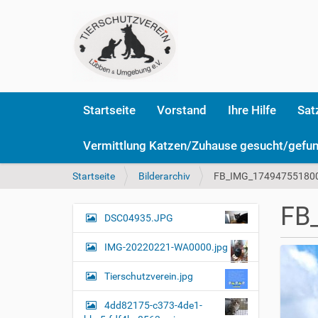
Startseite
Vorstand
Ihre Hilfe
Sat
Vermittlung Katzen/Zuhause gesucht/gefu
S
Startseite
Bilderarchiv
FB_IMG_174947551800
i
e
FB
s
DSC04935.JPG
N
i
a
n
IMG-20220221-WA0000.jpg
v
d
i
h
Tierschutzverein.jpg
i
g
e
4dd82175-c373-4de1-
a
r