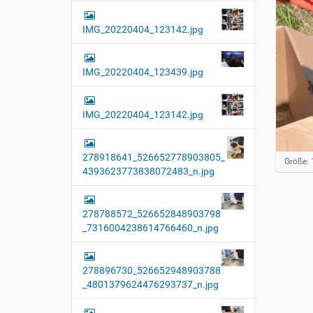
IMG_20220404_123142.jpg
IMG_20220404_123439.jpg
IMG_20220404_123142.jpg
278918641_526652778903805_
Z
Größe: 
4393623773838072483_n.jpg
e
i
g
e
278788572_526652848903798
B
_7316004238614766460_n.jpg
i
l
d
i
278896730_526652948903788
n
_4801379624476293737_n.jpg
v
o