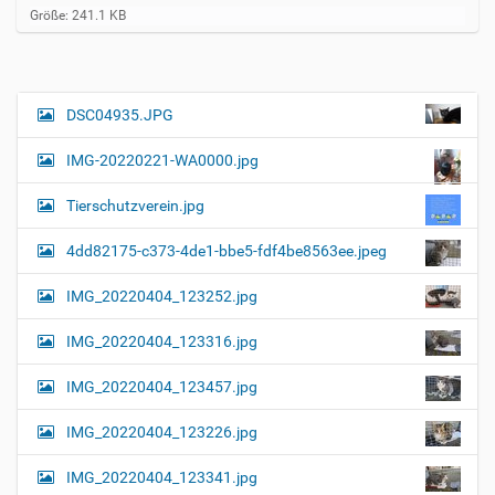
Z
Größe: 241.1 KB
e
i
g
e
B
DSC04935.JPG
N
i
a
l
IMG-20220221-WA0000.jpg
d
v
i
i
n
Tierschutzverein.jpg
v
g
o
4dd82175-c373-4de1-bbe5-fdf4be8563ee.jpeg
a
l
l
t
IMG_20220404_123252.jpg
e
i
r
G
o
IMG_20220404_123316.jpg
r
n
ö
IMG_20220404_123457.jpg
ß
e
…
IMG_20220404_123226.jpg
IMG_20220404_123341.jpg