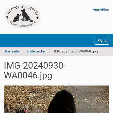
Anmelden
Navigatio
Startseite
Bilderarchiv
IMG-20240930-WA0046.jpg
IMG-20240930-
WA0046.jpg