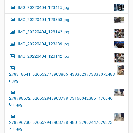
IMG_20220404_123415.jpg
IMG_20220404_123358.jpg
IMG_20220404_123142.jpg
IMG_20220404_123439.jpg
IMG_20220404_123142.jpg
278918641_526652778903805_4393623773838072483_
n.jpg
278788572_526652848903798_731600423861476646
0_n.jpg
278896730_526652948903788_480137962447629373
7_n.jpg