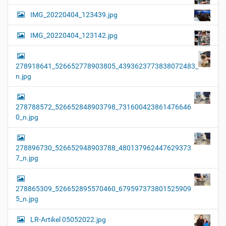
IMG_20220404_123439.jpg
IMG_20220404_123142.jpg
278918641_526652778903805_4393623773838072483_
n.jpg
278788572_526652848903798_731600423861476646
0_n.jpg
278896730_526652948903788_480137962447629373
7_n.jpg
278865309_526652895570460_679597373801525909
5_n.jpg
LR-Artikel 05052022.jpg