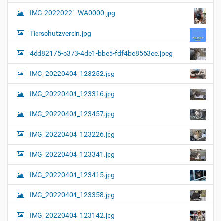
a
l
IMG-20220221-WA0000.jpg
d
v
i
i
n
Tierschutzverein.jpg
v
g
o
4dd82175-c373-4de1-bbe5-fdf4be8563ee.jpeg
a
l
l
t
IMG_20220404_123252.jpg
e
i
r
G
o
IMG_20220404_123316.jpg
r
n
ö
IMG_20220404_123457.jpg
ß
e
…
IMG_20220404_123226.jpg
IMG_20220404_123341.jpg
IMG_20220404_123415.jpg
IMG_20220404_123358.jpg
IMG_20220404_123142.jpg