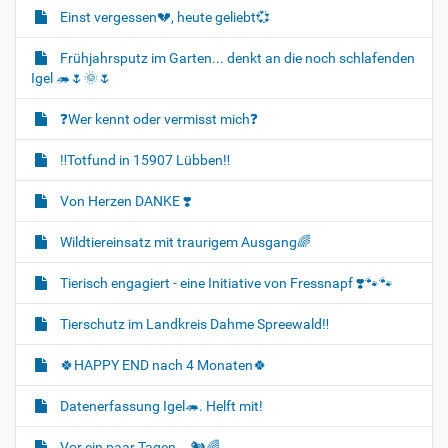
Einst vergessen💔, heute geliebt💞
Frühjahrsputz im Garten... denkt an die noch schlafenden
Igel 🦔🌷🌞🌷
❓️Wer kennt oder vermisst mich❓️
‼️Totfund in 15907 Lübben‼️
Von Herzen DANKE ❣️
Wildtiereinsatz mit traurigem Ausgang🌈
Tierisch engagiert - eine Initiative von Fressnapf ❣️🐾🐾
Tierschutz im Landkreis Dahme Spreewald‼️
🍀HAPPY END nach 4 Monaten🍀
Datenerfassung Igel🦔. Helft mit!
Vor ein paar Tagen... 🐿🌈