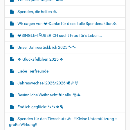
Spenden, die helfen 🙏
Wir sagen von ❤️-Danke für diese tolle Spendenaktion🙏
❤️SINGLE-TÄUBERICH sucht Frau für's Leben...
Unser Jahresrückblick 2025 🐾🐾
🍀 Glücksfellchen 2025 🍀
Liebe Tierfreunde
Jahreswechsel 2025/2026 🕊🎉🎊
Besinnliche Weihnacht für alle. 🎅🎄
Endlich geglückt 🐾🐾🍀🐈‍
Spenden für den Tierschutz 🙏 - ‼️Kleine Unterstützung =
große Wirkung‼️