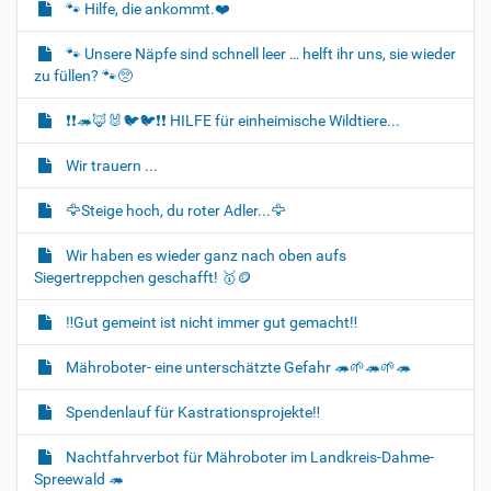
🐾 Hilfe, die ankommt.❤️
a
t
🐾 Unsere Näpfe sind schnell leer … helft ihr uns, sie wieder
i
zu füllen? 🐾🥺
o
❗❗🦔🦊🐰🐦‍🐦❗❗ HILFE für einheimische Wildtiere...
n
Wir trauern ...
🦅Steige hoch, du roter Adler...🦅
Wir haben es wieder ganz nach oben aufs
Siegertreppchen geschafft! 🥇🪙
‼️Gut gemeint ist nicht immer gut gemacht‼️
Mähroboter- eine unterschätzte Gefahr 🦔🌱🦔🌱🦔
Spendenlauf für Kastrationsprojekte‼️
Nachtfahrverbot für Mähroboter im Landkreis-Dahme-
Spreewald 🦔