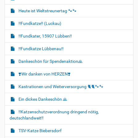
Heute ist Weltstreunertag 🐾🐾
‼️Fundkatze‼️ (Luckau)
‼️Fundkater, 15907 Lübben‼️
‼️Fundkatze Lübbenau‼️
Dankeschön für Spendenaktion🙏
❣️Wir danken von HERZEN❣️
Kastrationen und Weiterversorgung 🐈‍🐈🐾🐾
Ein dickes Dankeschön 🙏
‼️Katzenschutzverordnung dringend nötig,
deutschlandweit‼️
TSV-Katze Biebersdorf