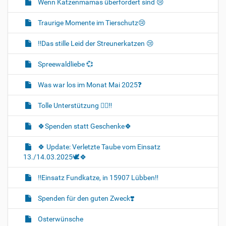
Wenn Katzenmamas überfordert sind 😢
Traurige Momente im Tierschutz😢
‼️Das stille Leid der Streunerkatzen 😢
Spreewaldliebe 💞
Was war los im Monat Mai 2025❓️
Tolle Unterstützung 👍🏻‼️
🍀Spenden statt Geschenke🍀
🍀 Update: Verletzte Taube vom Einsatz
13./14.03.2025🕊🍀
‼️Einsatz Fundkatze, in 15907 Lübben‼️
Spenden für den guten Zweck❣️
Osterwünsche