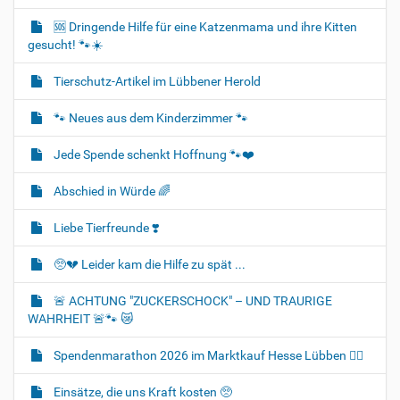
🆘️ Dringende Hilfe für eine Katzenmama und ihre Kitten
gesucht! 🐾☀️
Tierschutz-Artikel im Lübbener Herold
🐾 Neues aus dem Kinderzimmer 🐾
Jede Spende schenkt Hoffnung 🐾❤️
Abschied in Würde 🌈
Liebe Tierfreunde ❣️
🥺💔 Leider kam die Hilfe zu spät ...
🚨 ACHTUNG "ZUCKERSCHOCK" – UND TRAURIGE
WAHRHEIT 🚨🐾 😿
Spendenmarathon 2026 im Marktkauf Hesse Lübben 👍🏻
Einsätze, die uns Kraft kosten 🥺