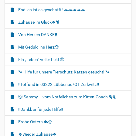
Endlich ist es geschafft! 🦔🦔🦔🦔🦔
Zuhause im Glück🍀🐈‍
Von Herzen DANKE❣️
Mit Geduld ins Herz💞
Ein „Leben“ voller Leid 🥺
🐾 Hilfe für unsere Tierschutz-Katzen gesucht! 🐾
‼️Totfund in 03222 Lübbenau/OT Zerkwitz‼️
😼 Sammy – vom Notfellchen zum Kitten-Coach 🐈🐈‍
‼️Dankbar für jede Hilfe‼️
Frohe Ostern 🐇🌼
🍀Wieder Zuhause🍀