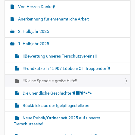
Von Herzen Danke❣️
Anerkennung für ehrenamtliche Arbeit
2. Halbjahr 2025
1. Halbjahr 2025
‼Bewertung unseres Tierschutzvereins‼
‼️Fundkatze in 15907 Lübben/OT Treppendorf‼️
‼️Kleine Spende = große Hilfe‼️
Die unendliche Geschichte 🐈‍⬛🐈🐾🐾
Rückblick aus der Igelpflegestelle 🦔
Neue Rubrik/Ordner seit 2025 auf unserer
Tierschutzseite!