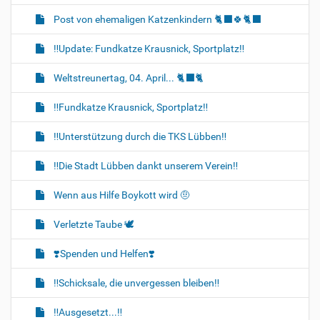
Post von ehemaligen Katzenkindern 🐈‍⬛🍀🐈‍⬛
‼️Update: Fundkatze Krausnick, Sportplatz‼️
Weltstreunertag, 04. April... 🐈‍⬛🐈
‼️Fundkatze Krausnick, Sportplatz‼️
‼️Unterstützung durch die TKS Lübben‼️
‼️Die Stadt Lübben dankt unserem Verein‼️
Wenn aus Hilfe Boykott wird 🤨
Verletzte Taube 🕊
❣️Spenden und Helfen❣️
‼️Schicksale, die unvergessen bleiben‼️
‼️Ausgesetzt...‼️