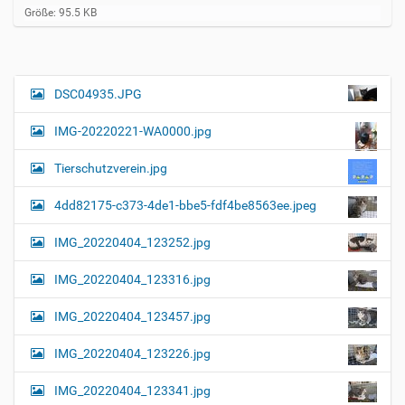
Z
Größe: 95.5 KB
e
i
g
e
B
DSC04935.JPG
N
i
a
l
IMG-20220221-WA0000.jpg
d
v
i
i
n
Tierschutzverein.jpg
v
g
o
4dd82175-c373-4de1-bbe5-fdf4be8563ee.jpeg
a
l
l
t
IMG_20220404_123252.jpg
e
i
r
G
o
IMG_20220404_123316.jpg
r
n
ö
IMG_20220404_123457.jpg
ß
e
…
IMG_20220404_123226.jpg
IMG_20220404_123341.jpg