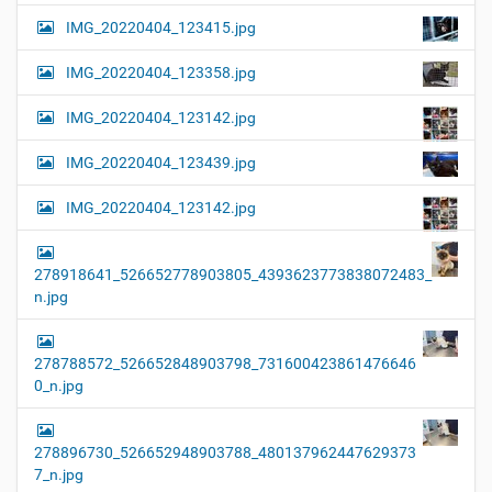
IMG_20220404_123415.jpg
IMG_20220404_123358.jpg
IMG_20220404_123142.jpg
IMG_20220404_123439.jpg
IMG_20220404_123142.jpg
278918641_526652778903805_4393623773838072483_
n.jpg
278788572_526652848903798_731600423861476646
0_n.jpg
278896730_526652948903788_480137962447629373
7_n.jpg