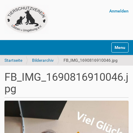
Anmelden
Navigatio
Startseite
Bilderarchiv
FB_IMG_1690816910046.jpg
FB_IMG_1690816910046.j
pg