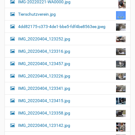
IMG-20220221-WA0000.jpg
d
v
i
i
n
Tierschutzverein.jpg
v
g
o
4dd82175-c373-4de1-bbe5-fdf4be8563ee.jpeg
a
l
l
t
IMG_20220404_123252.jpg
e
i
r
G
o
IMG_20220404_123316.jpg
r
n
ö
IMG_20220404_123457.jpg
ß
e
…
IMG_20220404_123226.jpg
IMG_20220404_123341.jpg
IMG_20220404_123415.jpg
IMG_20220404_123358.jpg
IMG_20220404_123142.jpg