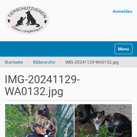
Anmelden
Navigatio
Startseite
Bilderarchiv
IMG-20241129-WA0132.jpg
IMG-20241129-
WA0132.jpg