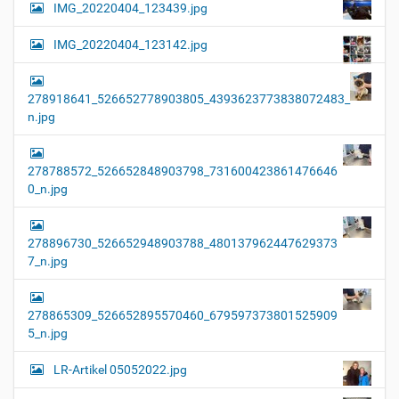
IMG_20220404_123439.jpg
IMG_20220404_123142.jpg
278918641_526652778903805_4393623773838072483_
n.jpg
278788572_526652848903798_731600423861476646
0_n.jpg
278896730_526652948903788_480137962447629373
7_n.jpg
278865309_526652895570460_679597373801525909
5_n.jpg
LR-Artikel 05052022.jpg