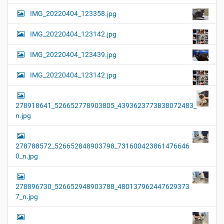
IMG_20220404_123358.jpg
IMG_20220404_123142.jpg
IMG_20220404_123439.jpg
IMG_20220404_123142.jpg
278918641_526652778903805_4393623773838072483_
n.jpg
278788572_526652848903798_731600423861476646
0_n.jpg
278896730_526652948903788_480137962447629373
7_n.jpg