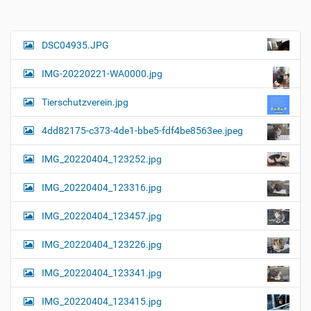
i
g
e
B
DSC04935.JPG
N
i
a
l
IMG-20220221-WA0000.jpg
d
v
i
i
n
Tierschutzverein.jpg
v
g
o
4dd82175-c373-4de1-bbe5-fdf4be8563ee.jpeg
a
l
l
t
IMG_20220404_123252.jpg
e
i
r
G
o
IMG_20220404_123316.jpg
r
n
ö
IMG_20220404_123457.jpg
ß
e
…
IMG_20220404_123226.jpg
IMG_20220404_123341.jpg
IMG_20220404_123415.jpg