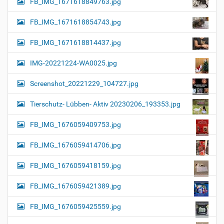
FB_IMG_1671618849763.jpg
FB_IMG_1671618854743.jpg
FB_IMG_1671618814437.jpg
IMG-20221224-WA0025.jpg
Screenshot_20221229_104727.jpg
Tierschutz- Lübben- Aktiv 20230206_193353.jpg
FB_IMG_1676059409753.jpg
FB_IMG_1676059414706.jpg
FB_IMG_1676059418159.jpg
FB_IMG_1676059421389.jpg
FB_IMG_1676059425559.jpg