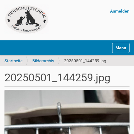
Anmelden
Navigatio
Startseite
Bilderarchiv
20250501_144259.jpg
20250501_144259.jpg