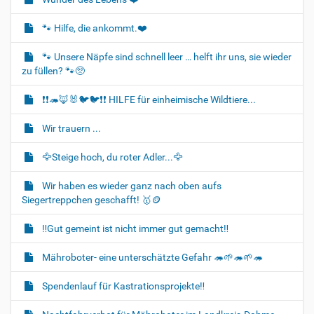
g
🐾 Hilfe, die ankommt.❤️
a
t
🐾 Unsere Näpfe sind schnell leer … helft ihr uns, sie wieder
i
zu füllen? 🐾🥺
o
❗❗🦔🦊🐰🐦‍🐦❗❗ HILFE für einheimische Wildtiere...
n
Wir trauern ...
🦅Steige hoch, du roter Adler...🦅
Wir haben es wieder ganz nach oben aufs
Siegertreppchen geschafft! 🥇🪙
‼️Gut gemeint ist nicht immer gut gemacht‼️
Mähroboter- eine unterschätzte Gefahr 🦔🌱🦔🌱🦔
Spendenlauf für Kastrationsprojekte‼️