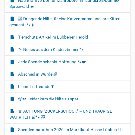
Nachtfahrverbot für Mähroboter im Landkreis-Dahme-
Spreewald 🦔
🆘️ Dringende Hilfe für eine Katzenmama und ihre Kitten
gesucht! 🐾☀️
Tierschutz-Artikel im Lübbener Herold
🐾 Neues aus dem Kinderzimmer 🐾
Jede Spende schenkt Hoffnung 🐾❤️
Abschied in Würde 🌈
Liebe Tierfreunde ❣️
🥺💔 Leider kam die Hilfe zu spät ...
🚨 ACHTUNG "ZUCKERSCHOCK" – UND TRAURIGE
WAHRHEIT 🚨🐾 😿
Spendenmarathon 2026 im Marktkauf Hesse Lübben 👍🏻