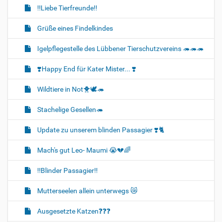
‼️Liebe Tierfreunde‼️
Grüße eines Findelkindes
Igelpflegestelle des Lübbener Tierschutzvereins 🦔🦔🦔
❣️Happy End für Kater Mister... ❣️
Wildtiere in Not🐥🕊️🦔
Stachelige Gesellen🦔
Update zu unserem blinden Passagier ❣️🐈
Mach's gut Leo- Maumi 😭💔🌈
‼️Blinder Passagier‼️
Mutterseelen allein unterwegs 😿
Ausgesetzte Katzen❓❓❓