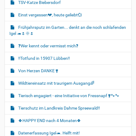
TSV-Katze Biebersdorf
Einst vergessen💔, heute geliebt💞
Frühjahrsputz im Garten... denkt an die noch schlafenden
Igel 🦔🌷🌞🌷
❓️Wer kennt oder vermisst mich❓️
‼️Totfund in 15907 Lübben‼️
Von Herzen DANKE ❣️
Wildtiereinsatz mit traurigem Ausgang🌈
Tierisch engagiert - eine Initiative von Fressnapf ❣️🐾🐾
Tierschutz im Landkreis Dahme Spreewald‼️
🍀HAPPY END nach 4 Monaten🍀
Datenerfassung Igel🦔. Helft mit!