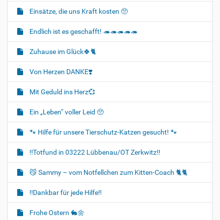
Einsätze, die uns Kraft kosten 🥺
Endlich ist es geschafft! 🦔🦔🦔🦔🦔
Zuhause im Glück🍀🐈‍
Von Herzen DANKE❣️
Mit Geduld ins Herz💞
Ein „Leben“ voller Leid 🥺
🐾 Hilfe für unsere Tierschutz-Katzen gesucht! 🐾
‼️Totfund in 03222 Lübbenau/OT Zerkwitz‼️
😼 Sammy – vom Notfellchen zum Kitten-Coach 🐈🐈‍
‼️Dankbar für jede Hilfe‼️
Frohe Ostern 🐇🌼