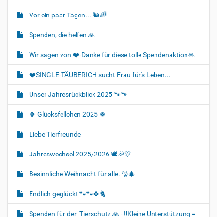
Vor ein paar Tagen... 🐿🌈
Spenden, die helfen 🙏
Wir sagen von ❤️-Danke für diese tolle Spendenaktion🙏
❤️SINGLE-TÄUBERICH sucht Frau für's Leben...
Unser Jahresrückblick 2025 🐾🐾
🍀 Glücksfellchen 2025 🍀
Liebe Tierfreunde
Jahreswechsel 2025/2026 🕊🎉🎊
Besinnliche Weihnacht für alle. 🎅🎄
Endlich geglückt 🐾🐾🍀🐈‍
Spenden für den Tierschutz 🙏 - ‼️Kleine Unterstützung =