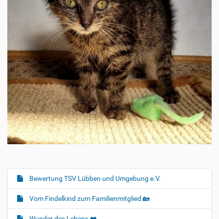
Bewertung TSV Lübben und Umgebung e.V.
N
a
Vom Findelkind zum Familienmitglied 🏡
v
i
Wunder des Lebens ❤️