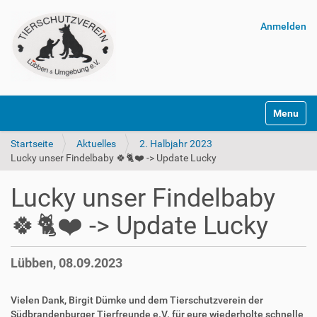
Anmelden
Navigatio
Startseite
Aktuelles
2. Halbjahr 2023
Lucky unser Findelbaby 🍀🐈❤️ -> Update Lucky
Lucky unser Findelbaby
🍀🐈❤️ -> Update Lucky
Lübben, 08.09.2023
Vielen Dank, Birgit Dümke und dem Tierschutzverein der
Südbrandenburger Tierfreunde e.V. für eure wiederholte schnelle