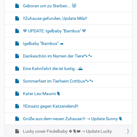
Geboren um zu Sterben... 😿
‼️Zuhause gefunden, Update Mila‼️
🤎 UPDATE: Igelbaby "Bambus" 🤎
Igelbaby "Bambus" 🦔
Dankeschön im Namen der Tiere🐾🐾
Eine Kahnfahrt die ist lustig...🌄
Sommerfest im Tierheim Cottbus🐾🐾
Kater Leo-Maumi 🐈
‼️Einsatz gegen Katzenelend‼️
Grüße aus dem neuen Zuhause🌞 -> Update Sunny 🐈
Lucky unser Findelbaby 🍀🐈❤️ -> Update Lucky