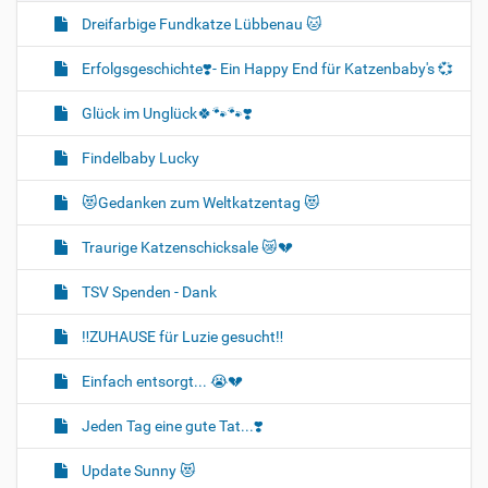
Dreifarbige Fundkatze Lübbenau 🐱
Erfolgsgeschichte❣️- Ein Happy End für Katzenbaby's 💞
Glück im Unglück🍀🐾🐾❣️
Findelbaby Lucky
😻Gedanken zum Weltkatzentag 😻
Traurige Katzenschicksale 😿💔
TSV Spenden - Dank
‼️ZUHAUSE für Luzie gesucht‼️
Einfach entsorgt... 😭💔
Jeden Tag eine gute Tat...❣️
Update Sunny 😻