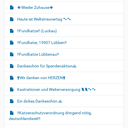
🍀Wieder Zuhause🍀
Heute ist Weltstreunertag 🐾🐾
‼️Fundkatze‼️ (Luckau)
‼️Fundkater, 15907 Lübben‼️
‼️Fundkatze Lübbenau‼️
Dankeschön für Spendenaktion🙏
❣️Wir danken von HERZEN❣️
Kastrationen und Weiterversorgung 🐈‍🐈🐾🐾
Ein dickes Dankeschön 🙏
‼️Katzenschutzverordnung dringend nötig,
deutschlandweit‼️