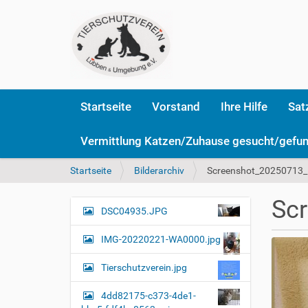
Startseite
Vorstand
Ihre Hilfe
Sat
Vermittlung Katzen/Zuhause gesucht/gefu
S
Startseite
Bilderarchiv
Screenshot_20250713_
i
e
Sc
s
DSC04935.JPG
N
i
a
n
IMG-20220221-WA0000.jpg
v
d
i
h
Tierschutzverein.jpg
i
g
e
4dd82175-c373-4de1-
a
r