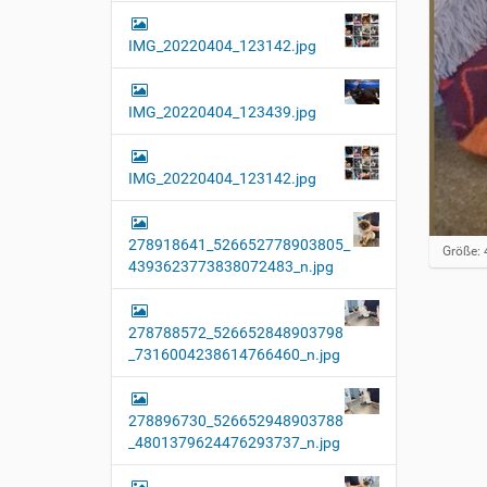
IMG_20220404_123142.jpg
IMG_20220404_123439.jpg
IMG_20220404_123142.jpg
278918641_526652778903805_
Z
Größe: 
4393623773838072483_n.jpg
e
i
g
e
278788572_526652848903798
B
_7316004238614766460_n.jpg
i
l
d
i
278896730_526652948903788
n
_4801379624476293737_n.jpg
v
o