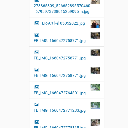
l
278865309_526652895570460
l
e
_6795973738015259095_n.jpg
r
G
LR-Artikel 05052022.jpg
r
ö
ß
e
FB_IMG_1660472758771.jpg
…
FB_IMG_1660472758771.jpg
FB_IMG_1660472758771.jpg
FB_IMG_1660472764801.jpg
FB_IMG_1660472771233.jpg
FB_IMG_1660472778115.jpg