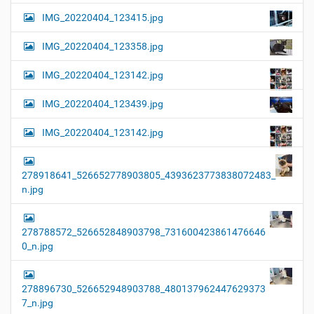
IMG_20220404_123415.jpg
IMG_20220404_123358.jpg
IMG_20220404_123142.jpg
IMG_20220404_123439.jpg
IMG_20220404_123142.jpg
278918641_526652778903805_4393623773838072483_
n.jpg
278788572_526652848903798_731600423861476646
0_n.jpg
278896730_526652948903788_480137962447629373
7_n.jpg