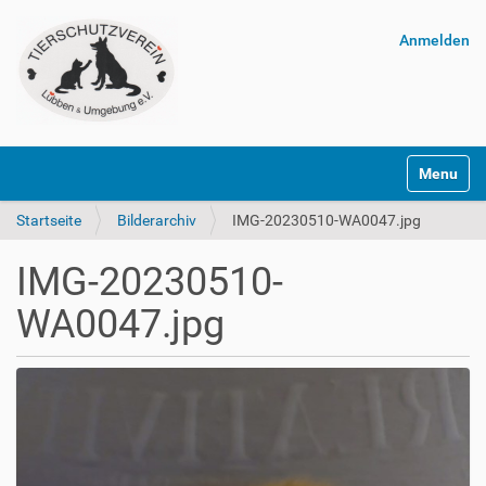
Anmelden
Navigatio
Startseite
Bilderarchiv
IMG-20230510-WA0047.jpg
IMG-20230510-
WA0047.jpg