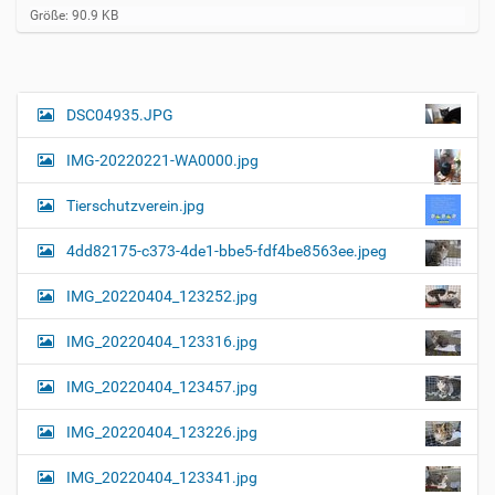
Z
Größe: 90.9 KB
e
i
g
e
B
DSC04935.JPG
N
i
a
l
IMG-20220221-WA0000.jpg
d
v
i
i
n
Tierschutzverein.jpg
v
g
o
4dd82175-c373-4de1-bbe5-fdf4be8563ee.jpeg
a
l
l
t
IMG_20220404_123252.jpg
e
i
r
G
o
IMG_20220404_123316.jpg
r
n
ö
IMG_20220404_123457.jpg
ß
e
…
IMG_20220404_123226.jpg
IMG_20220404_123341.jpg