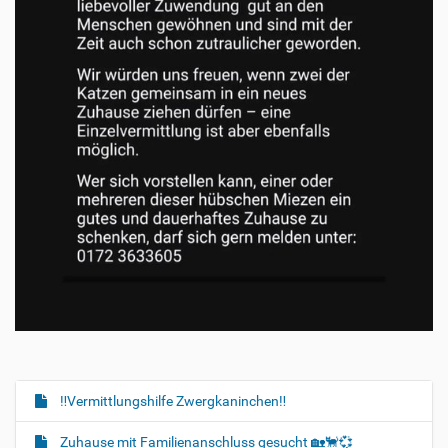
‼️Vermittlungshilfe Zwergkaninchen‼️
N
a
Zuhause mit Familienanschluss gesucht 🏡🐈‍💞