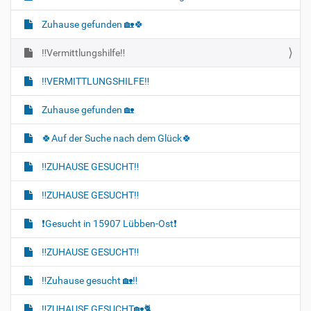
v
i
Zuhause gefunden 🏡🍀
g
‼️Vermittlungshilfe‼️
a
t
‼️VERMITTLUNGSHILFE‼️
i
o
Zuhause gefunden 🏡
n
🍀Auf der Suche nach dem Glück🍀
‼️ZUHAUSE GESUCHT‼️
‼️ZUHAUSE GESUCHT‼️
❗️Gesucht in 15907 Lübben-Ost❗
‼️ZUHAUSE GESUCHT‼️
‼️Zuhause gesucht 🏡‼️
‼️ZUHAUSE GESUCHT🏡🐈‍