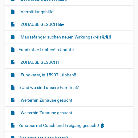
‼️Vermittlungshilfe‼️
‼️ZUHAUSE GESUCHT🏡
‼️Mäusefänger suchen neuen Wirkungskreis🐈‍🐈‍‼️
Fundkatze Lübben‼️ +Update
‼️ZUHAUSE GESUCHT‼️
‼️Fundkater, in 15907 Lübben‼️
⁉️Und wo sind unsere Familien⁉️
‼️Weiterhin Zuhause gesucht‼️
‼️Weiterhin Zuhause gesucht‼️
Zuhause mit Couch und Freigang gesucht! 🏠