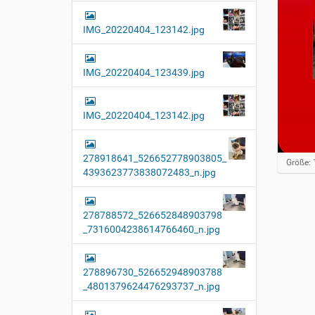
IMG_20220404_123142.jpg
IMG_20220404_123439.jpg
IMG_20220404_123142.jpg
278918641_526652778903805_
Z
Größe: 
4393623773838072483_n.jpg
e
i
g
e
278788572_526652848903798
B
_7316004238614766460_n.jpg
i
l
d
i
278896730_526652948903788
n
_4801379624476293737_n.jpg
v
o