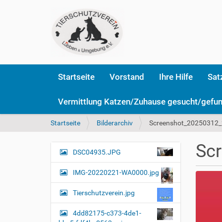
Startseite
Vorstand
Ihre Hilfe
Sat
Vermittlung Katzen/Zuhause gesucht/gefu
S
Startseite
Bilderarchiv
Screenshot_20250312_
i
e
Sc
s
DSC04935.JPG
N
i
a
n
IMG-20220221-WA0000.jpg
v
d
i
h
Tierschutzverein.jpg
i
g
e
4dd82175-c373-4de1-
a
r