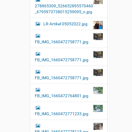
l
278865309_526652895570460
l
e
_6795973738015259095_n.jpg
r
G
LR-Artikel 05052022.jpg
r
ö
ß
e
FB_IMG_1660472758771.jpg
…
FB_IMG_1660472758771.jpg
FB_IMG_1660472758771.jpg
FB_IMG_1660472764801.jpg
FB_IMG_1660472771233.jpg
FB_IMG_1660472778115.jpg