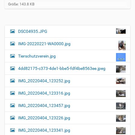
Z
Größe: 143.8 KB
e
i
g
e
B
DSC04935.JPG
N
i
a
l
IMG-20220221-WA0000.jpg
d
v
i
i
n
Tierschutzverein.jpg
v
g
o
4dd82175-c373-4de1-bbe5-fdf4be8563ee.jpeg
a
l
l
t
IMG_20220404_123252.jpg
e
i
r
G
o
IMG_20220404_123316.jpg
r
n
ö
IMG_20220404_123457.jpg
ß
e
…
IMG_20220404_123226.jpg
IMG_20220404_123341.jpg