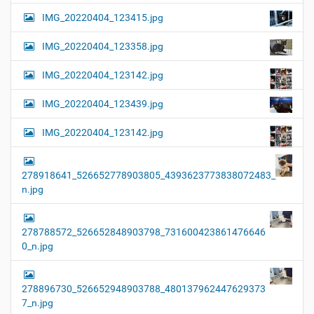
IMG_20220404_123415.jpg
IMG_20220404_123358.jpg
IMG_20220404_123142.jpg
IMG_20220404_123439.jpg
IMG_20220404_123142.jpg
278918641_526652778903805_4393623773838072483_
n.jpg
278788572_526652848903798_731600423861476646
0_n.jpg
278896730_526652948903788_480137962447629373
7_n.jpg