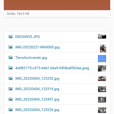
Z
Größe: 194.3 KB
e
i
g
e
B
DSC04935.JPG
N
i
a
l
IMG-20220221-WA0000.jpg
d
v
i
i
n
Tierschutzverein.jpg
v
g
o
4dd82175-c373-4de1-bbe5-fdf4be8563ee.jpeg
a
l
l
t
IMG_20220404_123252.jpg
e
i
r
G
o
IMG_20220404_123316.jpg
r
n
ö
IMG_20220404_123457.jpg
ß
e
…
IMG_20220404_123226.jpg