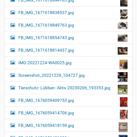
FB_IMG_1671618844183.jpg
FB_IMG_1671618838537.jpg
FB_IMG_1671618849763.jpg
FB_IMG_1671618854743.jpg
FB_IMG_1671618814437.jpg
IMG-20221224-WA0025.jpg
Screenshot_20221229_104727.jpg
Tierschutz- Lübben- Aktiv 20230206_193353.jpg
FB_IMG_1676059409753.jpg
FB_IMG_1676059414706.jpg
FB_IMG_1676059418159.jpg