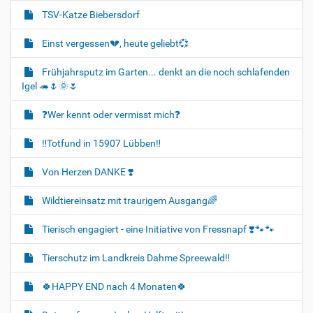
TSV-Katze Biebersdorf
Einst vergessen💔, heute geliebt💞
Frühjahrsputz im Garten... denkt an die noch schlafenden
Igel 🦔🌷🌞🌷
❓️Wer kennt oder vermisst mich❓️
‼️Totfund in 15907 Lübben‼️
Von Herzen DANKE ❣️
Wildtiereinsatz mit traurigem Ausgang🌈
Tierisch engagiert - eine Initiative von Fressnapf ❣️🐾🐾
Tierschutz im Landkreis Dahme Spreewald‼️
🍀HAPPY END nach 4 Monaten🍀