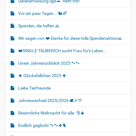
Datenerfassung Igel🦔. Helft mit!
Vor ein paar Tagen... 🐿🌈
Spenden, die helfen 🙏
Wir sagen von ❤️-Danke für diese tolle Spendenaktion🙏
❤️SINGLE-TÄUBERICH sucht Frau für's Leben...
Unser Jahresrückblick 2025 🐾🐾
🍀 Glücksfellchen 2025 🍀
Liebe Tierfreunde
Jahreswechsel 2025/2026 🕊🎉🎊
Besinnliche Weihnacht für alle. 🎅🎄
Endlich geglückt 🐾🐾🍀🐈‍