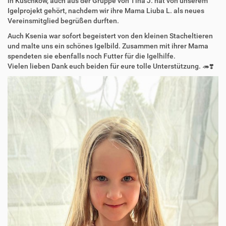
in Kuschkow, auch aus der Gruppe von Tina J. hat von unserem
Igelprojekt gehört, nachdem wir ihre Mama Liuba L. als neues
Vereinsmitglied begrüßen durften.
Auch Ksenia war sofort begeistert von den kleinen Stacheltieren
und malte uns ein schönes Igelbild. Zusammen mit ihrer Mama
spendeten sie ebenfalls noch Futter für die Igelhilfe.
Vielen lieben Dank euch beiden für eure tolle Unterstützung. 🦔❣️