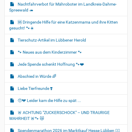
Nachtfahrverbot für Mähroboter im Landkreis-Dahme-
Spreewald 🦔
🆘️ Dringende Hilfe für eine Katzenmama und ihre Kitten
gesucht! 🐾☀️
Tierschutz-Artikel im Lübbener Herold
🐾 Neues aus dem Kinderzimmer 🐾
Jede Spende schenkt Hoffnung 🐾❤️
Abschied in Würde 🌈
Liebe Tierfreunde ❣️
🥺💔 Leider kam die Hilfe zu spät ...
🚨 ACHTUNG "ZUCKERSCHOCK" – UND TRAURIGE
WAHRHEIT 🚨🐾 😿
Spendenmarathon 2026 im Marktkauf Hesse Lübben 👍🏻