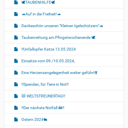
🕊️TAUBENHILFE🕊️
🦔Auf in die Freiheit!🦔
Dankeschön unseren "Kleinen Igelschützern"🦔
Taubenrettung am Pfingstwochenende 🕊️
‼️Unfallopfer Katze 13.05.2024
Einsätze vom 09./10.05.2024,
Eine Herzensangelegenheit weiter geführt❣️
‼️Spenden, für Tiere in Not‼️
😿 WELTSTREUNERTAG‼️
‼️Der nächste Notfall 🦝‼️
Ostern 2024🐇