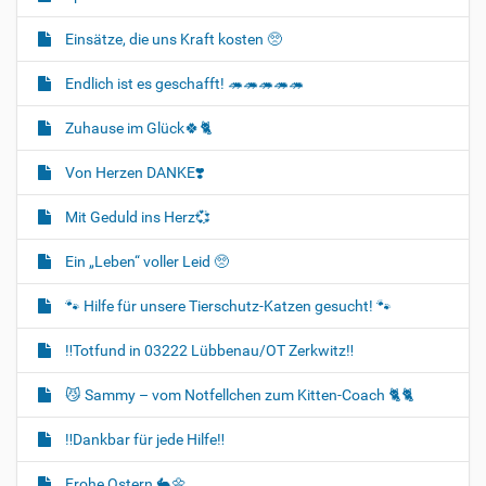
Einsätze, die uns Kraft kosten 🥺
Endlich ist es geschafft! 🦔🦔🦔🦔🦔
Zuhause im Glück🍀🐈‍
Von Herzen DANKE❣️
Mit Geduld ins Herz💞
Ein „Leben“ voller Leid 🥺
🐾 Hilfe für unsere Tierschutz-Katzen gesucht! 🐾
‼️Totfund in 03222 Lübbenau/OT Zerkwitz‼️
😼 Sammy – vom Notfellchen zum Kitten-Coach 🐈🐈‍
‼️Dankbar für jede Hilfe‼️
Frohe Ostern 🐇🌼