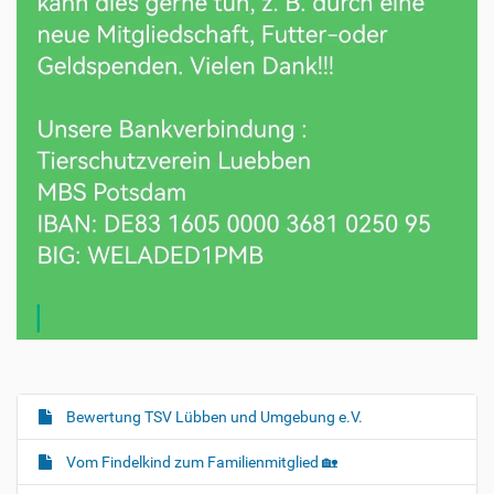
Bewertung TSV Lübben und Umgebung e.V.
N
a
Vom Findelkind zum Familienmitglied 🏡
v