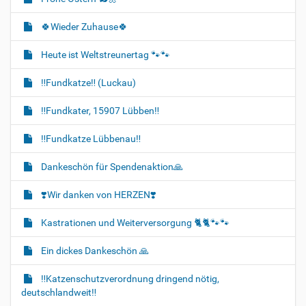
🍀Wieder Zuhause🍀
Heute ist Weltstreunertag 🐾🐾
‼️Fundkatze‼️ (Luckau)
‼️Fundkater, 15907 Lübben‼️
‼️Fundkatze Lübbenau‼️
Dankeschön für Spendenaktion🙏
❣️Wir danken von HERZEN❣️
Kastrationen und Weiterversorgung 🐈‍🐈🐾🐾
Ein dickes Dankeschön 🙏
‼️Katzenschutzverordnung dringend nötig,
deutschlandweit‼️