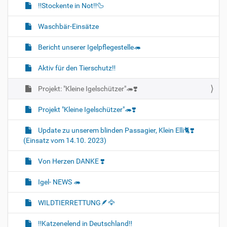
‼️Stockente in Not‼️🦆
Waschbär-Einsätze
Bericht unserer Igelpflegestelle🦔
Aktiv für den Tierschutz‼️
Projekt: "Kleine Igelschützer"🦔❣️
Projekt "Kleine Igelschützer"🦔❣️
Update zu unserem blinden Passagier, Klein Elli🐈❣️
(Einsatz vom 14.10. 2023)
Von Herzen DANKE ❣️
Igel- NEWS 🦔
WILDTIERRETTUNG🪶🦅
‼️Katzenelend in Deutschland‼️