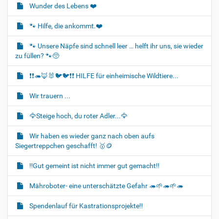
i
Wunder des Lebens ❤️
g
🐾 Hilfe, die ankommt.❤️
a
t
🐾 Unsere Näpfe sind schnell leer … helft ihr uns, sie wieder
i
zu füllen? 🐾🥺
o
❗❗🦔🦊🐰🐦‍🐦❗❗ HILFE für einheimische Wildtiere...
n
Wir trauern ...
🦅Steige hoch, du roter Adler...🦅
Wir haben es wieder ganz nach oben aufs
Siegertreppchen geschafft! 🥇🪙
‼️Gut gemeint ist nicht immer gut gemacht‼️
Mähroboter- eine unterschätzte Gefahr 🦔🌱🦔🌱🦔
Spendenlauf für Kastrationsprojekte‼️