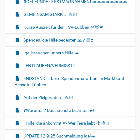
❗IGELFUNDE - ERSTMAẞNAHMEN❗ 🦔🦔🦔🦔🦔🦔🦔🦔
GEMEINSAM STARK ... 💪🏻
Kurze Auszeit für den TSV-Lübben 🛶🦌🍁
Spenden, die Hilfe bedeuten 🙏👍🏻❣️
Igel brauchen unsere Hilfe 🦔
‼️ENTLAUFEN/VERMISST‼️
ENDSTAND ... beim Spendenmarathon im Marktkauf
Hesse in Lübben
Auf der Zielgeraden...💪🏻
❓️Warum...? Das nächste Drama...🦔‼️
‼️Hilfe, die ankommt => Wer Tiere liebt - hilft ‼️
UPDATE 12.9.25 Suchmeldung Igel🦔