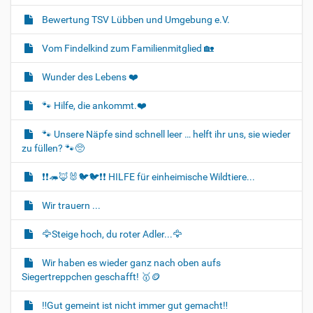
v
i
Bewertung TSV Lübben und Umgebung e.V.
g
Vom Findelkind zum Familienmitglied 🏡
a
t
Wunder des Lebens ❤️
i
o
🐾 Hilfe, die ankommt.❤️
n
🐾 Unsere Näpfe sind schnell leer … helft ihr uns, sie wieder
zu füllen? 🐾🥺
❗❗🦔🦊🐰🐦‍🐦❗❗ HILFE für einheimische Wildtiere...
Wir trauern ...
🦅Steige hoch, du roter Adler...🦅
Wir haben es wieder ganz nach oben aufs
Siegertreppchen geschafft! 🥇🪙
‼️Gut gemeint ist nicht immer gut gemacht‼️