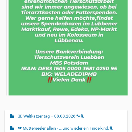
🐈‍🐾 Weltkatzentag – 08.08.2026 🐾🐈
N
a
💔 Mutterseelenallein - … und wieder ein Findelkind.🐈‍