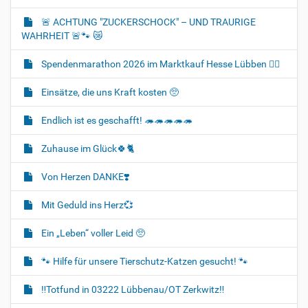
🚨 ACHTUNG "ZUCKERSCHOCK" – UND TRAURIGE
WAHRHEIT 🚨🐾 😿
Spendenmarathon 2026 im Marktkauf Hesse Lübben 👍🏻
Einsätze, die uns Kraft kosten 🥺
Endlich ist es geschafft! 🦔🦔🦔🦔🦔
Zuhause im Glück🍀🐈‍
Von Herzen DANKE❣️
Mit Geduld ins Herz💞
Ein „Leben“ voller Leid 🥺
🐾 Hilfe für unsere Tierschutz-Katzen gesucht! 🐾
‼️Totfund in 03222 Lübbenau/OT Zerkwitz‼️