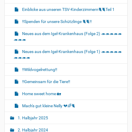
Einblicke aus unseren TSV-Kinderzimmern🐈‍🐈‍Teil 1
‼️Spenden für unsere Schützlinge 🐈‍🐈‼️
Neues aus dem Igel-Krankenhaus (Folge 2) 🦔🦔🦔🦔🦔
🦔🦔🦔
Neues aus dem Igel-Krankenhaus (Folge 1) 🦔🦔🦔🦔🦔
🦔🦔🦔🦔
‼️Wildvogelrettung‼️
‼️Gemeinsam für die Tiere‼️
Home sweet home 🏡
Mach's gut kleine Nelly 💔🌈🐈‍
1. Halbjahr 2025
2. Halbjahr 2024