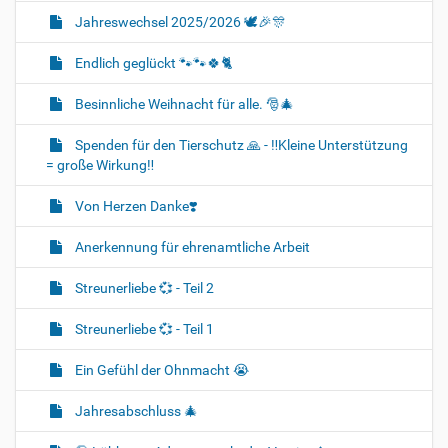
Jahreswechsel 2025/2026 🕊🎉🎊
Endlich geglückt 🐾🐾🍀🐈‍
Besinnliche Weihnacht für alle. 🎅🎄
Spenden für den Tierschutz 🙏 - ‼️Kleine Unterstützung
= große Wirkung‼️
Von Herzen Danke❣️
Anerkennung für ehrenamtliche Arbeit
Streunerliebe 💞 - Teil 2
Streunerliebe 💞 - Teil 1
Ein Gefühl der Ohnmacht 😭
Jahresabschluss 🎄