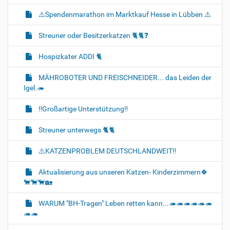
⚠️Spendenmarathon im Marktkauf Hesse in Lübben ⚠️
Streuner oder Besitzerkatzen 🐈🐈‍❓️
Hospizkater ADDI 🐈‍
MÄHROBOTER UND FREISCHNEIDER... das Leiden der
Igel.🦔
‼️Großartige Unterstützung‼️
Streuner unterwegs 🐈🐈‍
⚠️KATZENPROBLEM DEUTSCHLANDWEIT‼️
Aktualisierung aus unseren Katzen- Kinderzimmern🍀
🐈‍🐈‍🐈‍🏡
WARUM "BH-Tragen" Leben retten kann...🦔🦔🦔🦔🦔🦔
🦔🦔