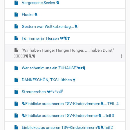
Vergessene Seelen 🐈‍
Flocke 🐈‍
Gestern war Weltkatzentag...🐈‍
Für immer im Herzen 💔🐈‍❣️
"Wir haben Hunger Hunger Hunger, .... haben Durst"
🐈‍🐈‍🐈‍🍼🍛🐈‍🐈‍🐈‍
Wer schenkt uns ein ZUHAUSE?🏡🐈‍
DANKESCHÖN, TKS Lübben ❣️
Streunerchen 💔🐾🐾🌈
🐈‍Einblicke aus unseren TSV-Kinderzimmern🐈‍...TEIL 4
🐈‍Einblicke aus unseren TSV-Kinderzimmer🐈‍...Teil 3
Einblicke aus unseren TSV-Kinderzimmern🐈🐈‍Teil 2