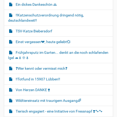
Ein dickes Dankeschön 🙏
‼️Katzenschutzverordnung dringend nötig,
deutschlandweit‼️
TSV-Katze Biebersdorf
Einst vergessen💔, heute geliebt💞
Frühjahrsputz im Garten... denkt an die noch schlafenden
Igel 🦔🌷🌞🌷
❓️Wer kennt oder vermisst mich❓️
‼️Totfund in 15907 Lübben‼️
Von Herzen DANKE ❣️
Wildtiereinsatz mit traurigem Ausgang🌈
Tierisch engagiert - eine Initiative von Fressnapf ❣️🐾🐾