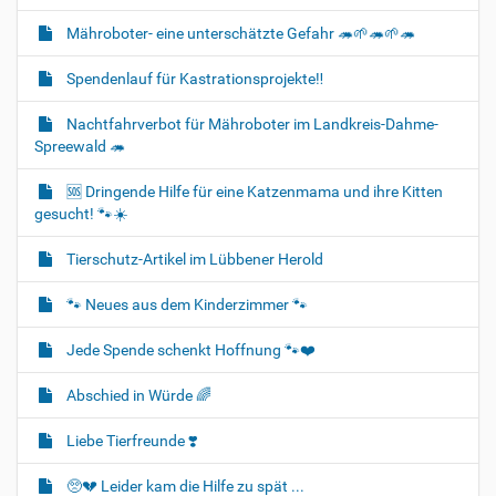
Mähroboter- eine unterschätzte Gefahr 🦔🌱🦔🌱🦔
Spendenlauf für Kastrationsprojekte‼️
Nachtfahrverbot für Mähroboter im Landkreis-Dahme-
Spreewald 🦔
🆘️ Dringende Hilfe für eine Katzenmama und ihre Kitten
gesucht! 🐾☀️
Tierschutz-Artikel im Lübbener Herold
🐾 Neues aus dem Kinderzimmer 🐾
Jede Spende schenkt Hoffnung 🐾❤️
Abschied in Würde 🌈
Liebe Tierfreunde ❣️
🥺💔 Leider kam die Hilfe zu spät ...