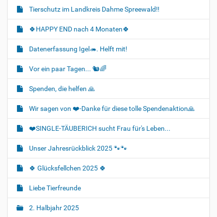
Tierschutz im Landkreis Dahme Spreewald‼️
🍀HAPPY END nach 4 Monaten🍀
Datenerfassung Igel🦔. Helft mit!
Vor ein paar Tagen... 🐿🌈
Spenden, die helfen 🙏
Wir sagen von ❤️-Danke für diese tolle Spendenaktion🙏
❤️SINGLE-TÄUBERICH sucht Frau für's Leben...
Unser Jahresrückblick 2025 🐾🐾
🍀 Glücksfellchen 2025 🍀
Liebe Tierfreunde
2. Halbjahr 2025