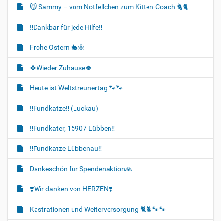
😼 Sammy – vom Notfellchen zum Kitten-Coach 🐈🐈‍
‼️Dankbar für jede Hilfe‼️
Frohe Ostern 🐇🌼
🍀Wieder Zuhause🍀
Heute ist Weltstreunertag 🐾🐾
‼️Fundkatze‼️ (Luckau)
‼️Fundkater, 15907 Lübben‼️
‼️Fundkatze Lübbenau‼️
Dankeschön für Spendenaktion🙏
❣️Wir danken von HERZEN❣️
Kastrationen und Weiterversorgung 🐈‍🐈🐾🐾