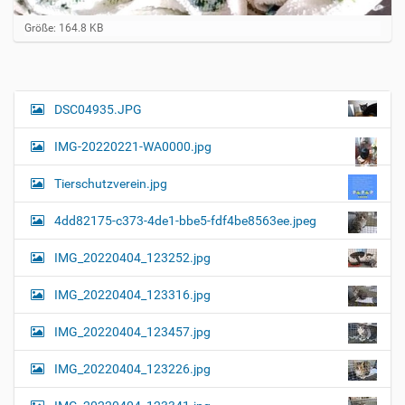
Z
Größe: 164.8 KB
e
i
g
e
B
DSC04935.JPG
N
i
a
l
IMG-20220221-WA0000.jpg
d
v
i
i
n
Tierschutzverein.jpg
v
g
o
4dd82175-c373-4de1-bbe5-fdf4be8563ee.jpeg
a
l
l
t
IMG_20220404_123252.jpg
e
i
r
G
o
IMG_20220404_123316.jpg
r
n
ö
IMG_20220404_123457.jpg
ß
e
…
IMG_20220404_123226.jpg