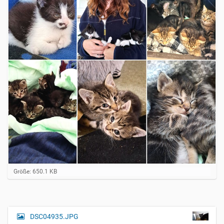
Z
Größe: 650.1 KB
e
i
g
e
B
DSC04935.JPG
N
i