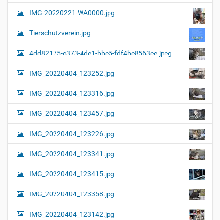
a
l
IMG-20220221-WA0000.jpg
d
v
i
i
n
Tierschutzverein.jpg
v
g
o
4dd82175-c373-4de1-bbe5-fdf4be8563ee.jpeg
a
l
l
t
IMG_20220404_123252.jpg
e
i
r
G
o
IMG_20220404_123316.jpg
r
n
ö
IMG_20220404_123457.jpg
ß
e
…
IMG_20220404_123226.jpg
IMG_20220404_123341.jpg
IMG_20220404_123415.jpg
IMG_20220404_123358.jpg
IMG_20220404_123142.jpg