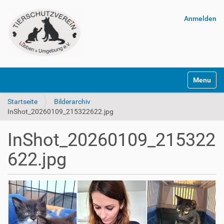
Anmelden
Navigatio
Startseite
Bilderarchiv
InShot_20260109_215322622.jpg
InShot_20260109_215322
622.jpg