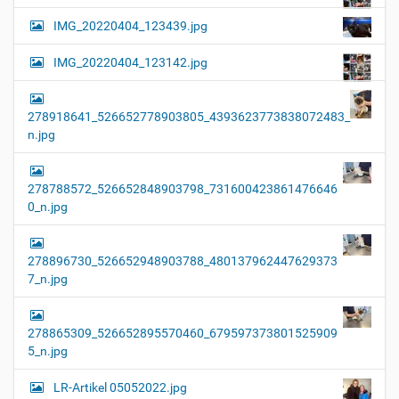
IMG_20220404_123439.jpg
IMG_20220404_123142.jpg
278918641_526652778903805_4393623773838072483_
n.jpg
278788572_526652848903798_731600423861476646
0_n.jpg
278896730_526652948903788_480137962447629373
7_n.jpg
278865309_526652895570460_679597373801525909
5_n.jpg
LR-Artikel 05052022.jpg