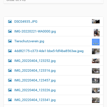
e
i
g
e
B
DSC04935.JPG
N
i
a
l
IMG-20220221-WA0000.jpg
d
v
i
i
n
Tierschutzverein.jpg
v
g
o
4dd82175-c373-4de1-bbe5-fdf4be8563ee.jpeg
a
l
l
t
IMG_20220404_123252.jpg
e
i
r
G
o
IMG_20220404_123316.jpg
r
n
ö
IMG_20220404_123457.jpg
ß
e
…
IMG_20220404_123226.jpg
IMG_20220404_123341.jpg