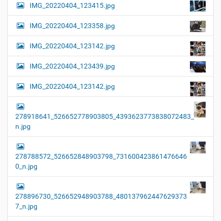
IMG_20220404_123415.jpg
IMG_20220404_123358.jpg
IMG_20220404_123142.jpg
IMG_20220404_123439.jpg
IMG_20220404_123142.jpg
278918641_526652778903805_4393623773838072483_
n.jpg
278788572_526652848903798_731600423861476646
0_n.jpg
278896730_526652948903788_480137962447629373
7_n.jpg