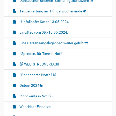
Dankeschön unseren "Kleinen Igelschützern"🦔
Taubenrettung am Pfingstwochenende 🕊️
‼️Unfallopfer Katze 13.05.2024
Einsätze vom 09./10.05.2024,
Eine Herzensangelegenheit weiter geführt❣️
‼️Spenden, für Tiere in Not‼️
😿 WELTSTREUNERTAG‼️
‼️Der nächste Notfall 🦝‼️
Ostern 2024🐇
‼️Stockente in Not‼️🦆
Waschbär-Einsätze