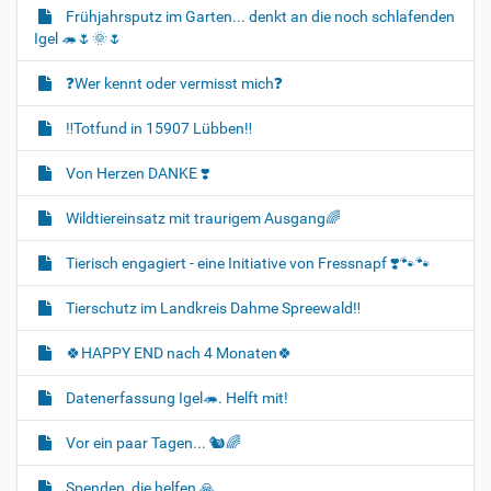
Frühjahrsputz im Garten... denkt an die noch schlafenden
Igel 🦔🌷🌞🌷
❓️Wer kennt oder vermisst mich❓️
‼️Totfund in 15907 Lübben‼️
Von Herzen DANKE ❣️
Wildtiereinsatz mit traurigem Ausgang🌈
Tierisch engagiert - eine Initiative von Fressnapf ❣️🐾🐾
Tierschutz im Landkreis Dahme Spreewald‼️
🍀HAPPY END nach 4 Monaten🍀
Datenerfassung Igel🦔. Helft mit!
Vor ein paar Tagen... 🐿🌈
Spenden, die helfen 🙏