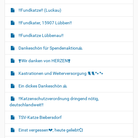
‼️Fundkatze‼️ (Luckau)
‼️Fundkater, 15907 Lübben‼️
‼️Fundkatze Lübbenau‼️
Dankeschön für Spendenaktion🙏
❣️Wir danken von HERZEN❣️
Kastrationen und Weiterversorgung 🐈‍🐈🐾🐾
Ein dickes Dankeschön 🙏
‼️Katzenschutzverordnung dringend nötig,
deutschlandweit‼️
TSV-Katze Biebersdorf
Einst vergessen💔, heute geliebt💞