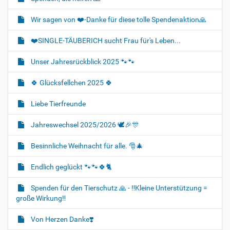
Wir sagen von ❤️-Danke für diese tolle Spendenaktion🙏
❤️SINGLE-TÄUBERICH sucht Frau für's Leben...
Unser Jahresrückblick 2025 🐾🐾
🍀 Glücksfellchen 2025 🍀
Liebe Tierfreunde
Jahreswechsel 2025/2026 🕊🎉🎊
Besinnliche Weihnacht für alle. 🎅🎄
Endlich geglückt 🐾🐾🍀🐈‍
Spenden für den Tierschutz 🙏 - ‼️Kleine Unterstützung =
große Wirkung‼️
Von Herzen Danke❣️