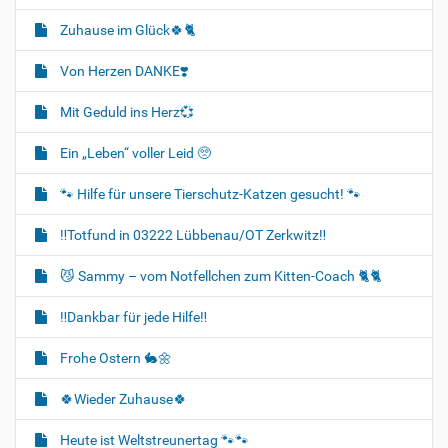
Zuhause im Glück🍀🐈‍
Von Herzen DANKE❣️
Mit Geduld ins Herz💞
Ein „Leben“ voller Leid 🥺
🐾 Hilfe für unsere Tierschutz-Katzen gesucht! 🐾
‼️Totfund in 03222 Lübbenau/OT Zerkwitz‼️
😼 Sammy – vom Notfellchen zum Kitten-Coach 🐈🐈‍
‼️Dankbar für jede Hilfe‼️
Frohe Ostern 🐇🌼
🍀Wieder Zuhause🍀
Heute ist Weltstreunertag 🐾🐾