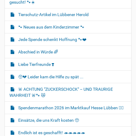
gesucht! 🐾☀️
Tierschutz-Artikel im Lübbener Herold
🐾 Neues aus dem Kinderzimmer 🐾
Jede Spende schenkt Hoffnung 🐾❤️
Abschied in Würde 🌈
Liebe Tierfreunde ❣️
🥺💔 Leider kam die Hilfe zu spät ...
🚨 ACHTUNG "ZUCKERSCHOCK" – UND TRAURIGE
WAHRHEIT 🚨🐾 😿
Spendenmarathon 2026 im Marktkauf Hesse Lübben 👍🏻
Einsätze, die uns Kraft kosten 🥺
Endlich ist es geschafft! 🦔🦔🦔🦔🦔