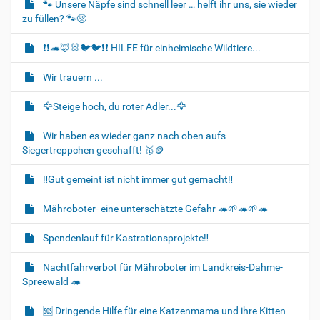
🐾 Unsere Näpfe sind schnell leer … helft ihr uns, sie wieder
a
zu füllen? 🐾🥺
t
i
❗❗🦔🦊🐰🐦‍🐦❗❗ HILFE für einheimische Wildtiere...
o
Wir trauern ...
n
🦅Steige hoch, du roter Adler...🦅
Wir haben es wieder ganz nach oben aufs
Siegertreppchen geschafft! 🥇🪙
‼️Gut gemeint ist nicht immer gut gemacht‼️
Mähroboter- eine unterschätzte Gefahr 🦔🌱🦔🌱🦔
Spendenlauf für Kastrationsprojekte‼️
Nachtfahrverbot für Mähroboter im Landkreis-Dahme-
Spreewald 🦔
🆘️ Dringende Hilfe für eine Katzenmama und ihre Kitten