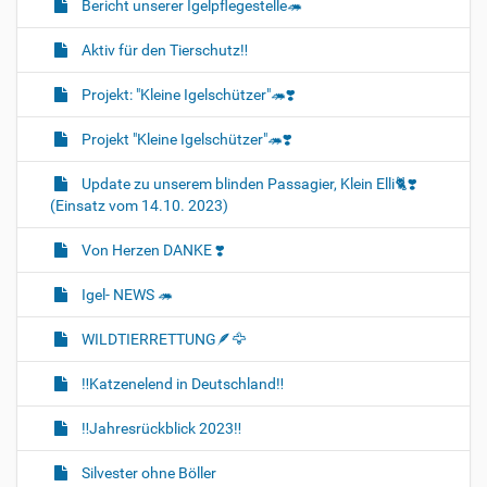
Bericht unserer Igelpflegestelle🦔
Aktiv für den Tierschutz‼️
Projekt: "Kleine Igelschützer"🦔❣️
Projekt "Kleine Igelschützer"🦔❣️
Update zu unserem blinden Passagier, Klein Elli🐈❣️
(Einsatz vom 14.10. 2023)
Von Herzen DANKE ❣️
Igel- NEWS 🦔
WILDTIERRETTUNG🪶🦅
‼️Katzenelend in Deutschland‼️
‼️Jahresrückblick 2023‼️
Silvester ohne Böller