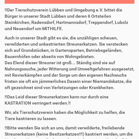
‼️Der Tierschutzverein Lübben und Umgebung e.V. bittet die
Bürger in unserer Stadt Lübben und deren 6 Ortsteilen
Steinkirchen, Radensdorf, Hartmannsdorf, Treppendorf, Lubolz
und Neuendorf um MITHILFE.
Auch in unserer Stadt gibt es sie, die unzähligen scheuen,
verwilderten und unkastrierten Streunerkatzen. Sie verstecken
sich auf Grundstücken, in Gartensparten, Betriebsgeländen,
Bauernhöfen oder abseits von Wohngebieten.
Das Elend dieser Streuner ist groß... Ständig sind sie auf
Nahrungssuche, jeder Witterung und Umweltgefahren ausgesetzt,
mit Revierkämpfen und der Sorge um den eigenen Nachwuchs
fristen sie oft ein jämmerliches Dasein einer Niemandskatze, die
oft gezeichnet sind von Verletzungen oder Krankheiten.
‼️Das Leid dieser Streunerkatzen kann nur durch eine
KASTRATION verringert werden.‼️
Wir, als Tierschutzverein haben die Möglichkeit zu helfen, die
Tiere kastrieren zu lassen.
‼️Bitte wenden Sie sich an uns, damit verwilderte, freilebende
Streunerkatzen (keine Besitzerkatzen!!!) kastriert werden, um die