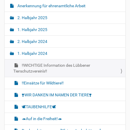
Anerkennung für ehrenamtliche Arbeit
2. Halbjahr 2025
1. Halbjahr 2025
2. Halbjahr 2024
1. Halbjahr 2024
‼️WICHTIGE Information des Lübbener
Tierschutzverein's‼️
‼️Einsätze für Wildtiere‼️
❣️WIR DANKEN IM NAMEN DER TIERE❣️
🕊️TAUBENHILFE🕊️
🦔Auf in die Freiheit!🦔