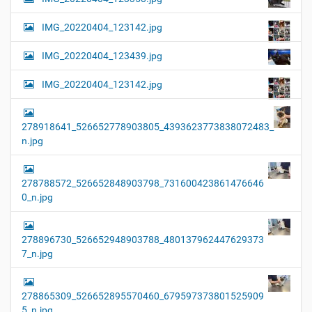
IMG_20220404_123142.jpg
IMG_20220404_123439.jpg
IMG_20220404_123142.jpg
278918641_526652778903805_4393623773838072483_
n.jpg
278788572_526652848903798_731600423861476646
0_n.jpg
278896730_526652948903788_480137962447629373
7_n.jpg
278865309_526652895570460_679597373801525909
5_n.jpg