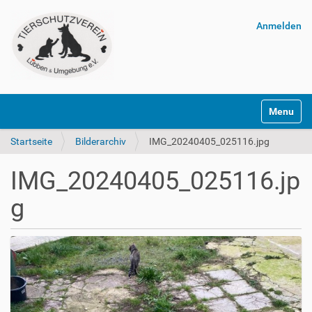
Anmelden
Navigatio
Startseite
Bilderarchiv
IMG_20240405_025116.jpg
IMG_20240405_025116.jp
g