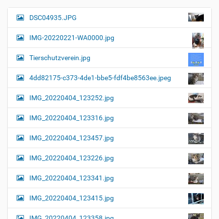
e
B
DSC04935.JPG
N
i
a
l
IMG-20220221-WA0000.jpg
d
v
i
i
n
Tierschutzverein.jpg
v
g
o
4dd82175-c373-4de1-bbe5-fdf4be8563ee.jpeg
a
l
l
t
IMG_20220404_123252.jpg
e
i
r
G
o
IMG_20220404_123316.jpg
r
n
ö
IMG_20220404_123457.jpg
ß
e
…
IMG_20220404_123226.jpg
IMG_20220404_123341.jpg
IMG_20220404_123415.jpg
IMG_20220404_123358.jpg