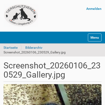
Anmelden
Navigatio
Startseite
Bilderarchiv
Screenshot_20260106_230529_Gallery.jpg
Screenshot_20260106_23
0529_Gallery.jpg