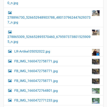
0_n.jpg
278896730_526652948903788_480137962447629373
7_n.jpg
278865309_526652895570460_679597373801525909
5_n.jpg
LR-Artikel 05052022.jpg
FB_IMG_1660472758771.jpg
FB_IMG_1660472758771.jpg
FB_IMG_1660472758771.jpg
FB_IMG_1660472764801.jpg
FB_IMG_1660472771233.jpg