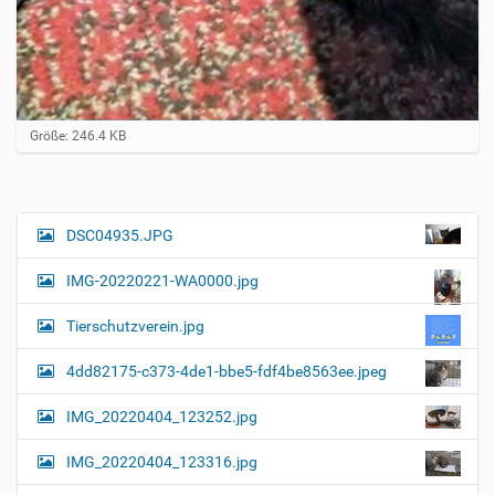
Z
Größe: 246.4 KB
e
i
g
e
B
DSC04935.JPG
N
i
a
l
IMG-20220221-WA0000.jpg
d
v
i
i
n
Tierschutzverein.jpg
v
g
o
4dd82175-c373-4de1-bbe5-fdf4be8563ee.jpeg
a
l
l
t
IMG_20220404_123252.jpg
e
i
r
G
o
IMG_20220404_123316.jpg
r
n
ö