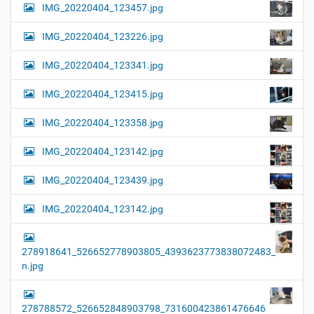
IMG_20220404_123457.jpg
ß
e
…
IMG_20220404_123226.jpg
IMG_20220404_123341.jpg
IMG_20220404_123415.jpg
IMG_20220404_123358.jpg
IMG_20220404_123142.jpg
IMG_20220404_123439.jpg
IMG_20220404_123142.jpg
278918641_526652778903805_4393623773838072483_
n.jpg
278788572_526652848903798_731600423861476646