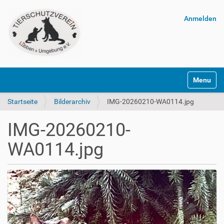
Anmelden
Navigatio
Startseite
Bilderarchiv
IMG-20260210-WA0114.jpg
IMG-20260210-
WA0114.jpg