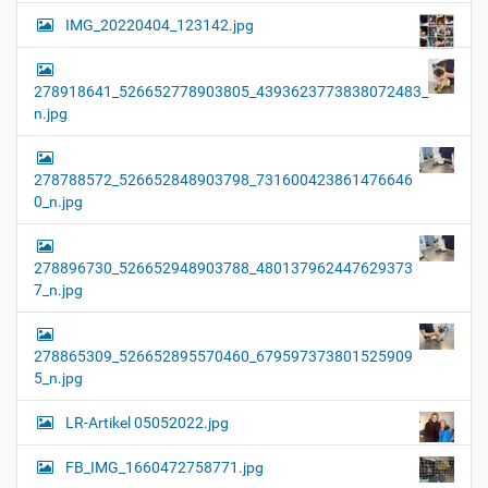
IMG_20220404_123142.jpg
278918641_526652778903805_4393623773838072483_
n.jpg
278788572_526652848903798_731600423861476646
0_n.jpg
278896730_526652948903788_480137962447629373
7_n.jpg
278865309_526652895570460_679597373801525909
5_n.jpg
LR-Artikel 05052022.jpg
FB_IMG_1660472758771.jpg