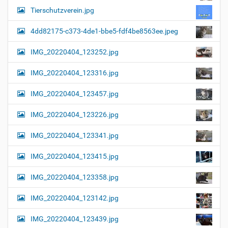
i
i
n
Tierschutzverein.jpg
v
g
o
4dd82175-c373-4de1-bbe5-fdf4be8563ee.jpeg
a
l
l
t
IMG_20220404_123252.jpg
e
i
r
G
o
IMG_20220404_123316.jpg
r
n
ö
IMG_20220404_123457.jpg
ß
e
…
IMG_20220404_123226.jpg
IMG_20220404_123341.jpg
IMG_20220404_123415.jpg
IMG_20220404_123358.jpg
IMG_20220404_123142.jpg
IMG_20220404_123439.jpg