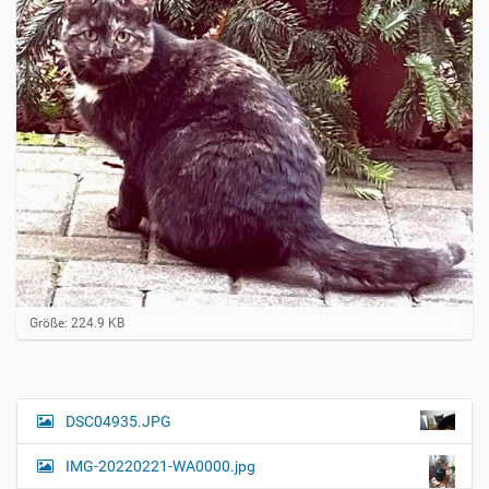
Z
Größe: 224.9 KB
e
i
g
e
B
DSC04935.JPG
N
i
a
l
IMG-20220221-WA0000.jpg
d
v