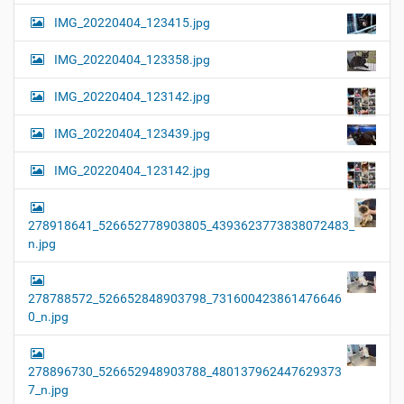
IMG_20220404_123415.jpg
IMG_20220404_123358.jpg
IMG_20220404_123142.jpg
IMG_20220404_123439.jpg
IMG_20220404_123142.jpg
278918641_526652778903805_4393623773838072483_
n.jpg
278788572_526652848903798_731600423861476646
0_n.jpg
278896730_526652948903788_480137962447629373
7_n.jpg