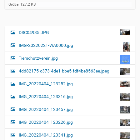
Z
Größe: 127.2 KB
e
i
g
e
B
DSC04935.JPG
N
i
a
l
IMG-20220221-WA0000.jpg
d
v
i
i
n
Tierschutzverein.jpg
v
g
o
4dd82175-c373-4de1-bbe5-fdf4be8563ee.jpeg
a
l
l
t
IMG_20220404_123252.jpg
e
i
r
G
o
IMG_20220404_123316.jpg
r
n
ö
IMG_20220404_123457.jpg
ß
e
…
IMG_20220404_123226.jpg
IMG_20220404_123341.jpg