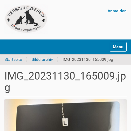
Anmelden
Navigatio
Startseite
Bilderarchiv
IMG_20231130_165009.jpg
IMG_20231130_165009.jp
g