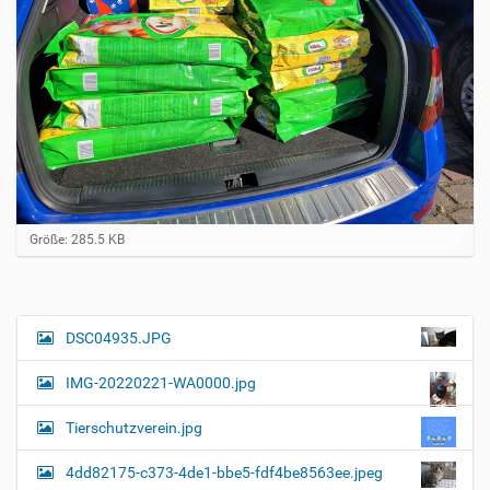
Z
Größe: 285.5 KB
e
i
g
e
B
DSC04935.JPG
N
i
a
l
IMG-20220221-WA0000.jpg
d
v
i
i
n
Tierschutzverein.jpg
v
g
o
4dd82175-c373-4de1-bbe5-fdf4be8563ee.jpeg
a
l