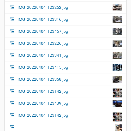
l
t
IMG_20220404_123252.jpg
e
i
r
G
o
IMG_20220404_123316.jpg
r
n
ö
IMG_20220404_123457.jpg
ß
e
…
IMG_20220404_123226.jpg
IMG_20220404_123341.jpg
IMG_20220404_123415.jpg
IMG_20220404_123358.jpg
IMG_20220404_123142.jpg
IMG_20220404_123439.jpg
IMG_20220404_123142.jpg