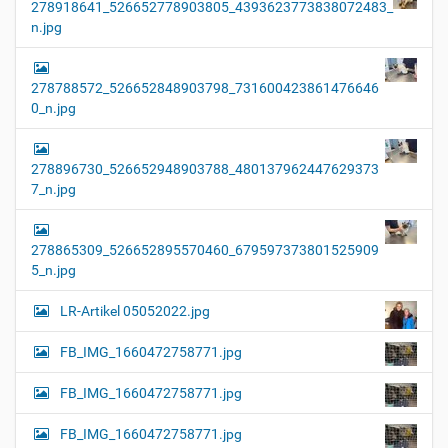
278918641_526652778903805_4393623773838072483_
n.jpg
278788572_526652848903798_731600423861476646
0_n.jpg
278896730_526652948903788_480137962447629373
7_n.jpg
278865309_526652895570460_679597373801525909
5_n.jpg
LR-Artikel 05052022.jpg
FB_IMG_1660472758771.jpg
FB_IMG_1660472758771.jpg
FB_IMG_1660472758771.jpg