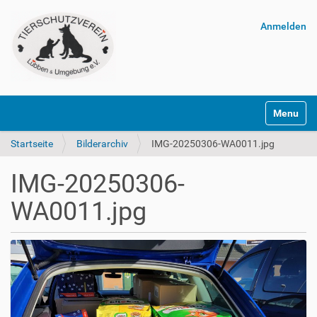
Anmelden
Navigatio
Startseite
Bilderarchiv
IMG-20250306-WA0011.jpg
IMG-20250306-
WA0011.jpg