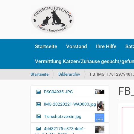
Startseite
Vorstand
Ihre Hilfe
Sat
Vermittlung Katzen/Zuhause gesucht/gefu
S
Startseite
Bilderarchiv
FB_IMG_178129794817
i
e
FB
s
DSC04935.JPG
N
i
a
n
IMG-20220221-WA0000.jpg
v
d
i
h
Tierschutzverein.jpg
i
g
e
4dd82175-c373-4de1-
a
r