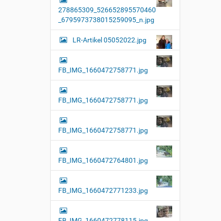
l
278865309_526652895570460
l
e
_6795973738015259095_n.jpg
r
G
LR-Artikel 05052022.jpg
r
ö
ß
e
FB_IMG_1660472758771.jpg
…
FB_IMG_1660472758771.jpg
FB_IMG_1660472758771.jpg
FB_IMG_1660472764801.jpg
FB_IMG_1660472771233.jpg
FB_IMG_1660472778115.jpg