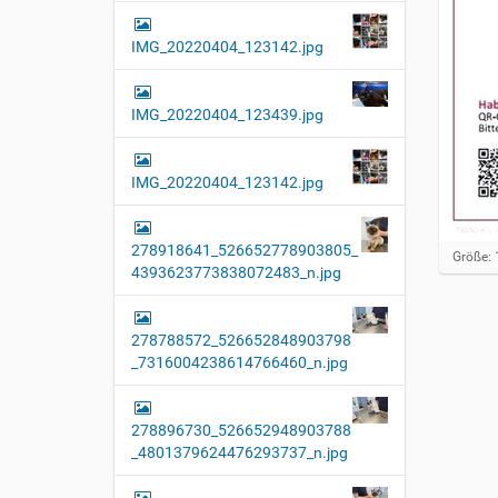
IMG_20220404_123142.jpg
IMG_20220404_123439.jpg
IMG_20220404_123142.jpg
278918641_526652778903805_
Z
Größe: 
4393623773838072483_n.jpg
e
i
g
e
278788572_526652848903798
B
_7316004238614766460_n.jpg
i
l
d
i
278896730_526652948903788
n
_4801379624476293737_n.jpg
v
o