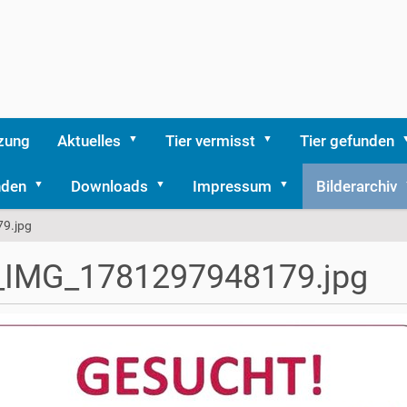
zung
Aktuelles
Tier vermisst
Tier gefunden
nden
Downloads
Impressum
Bilderarchiv
9.jpg
_IMG_1781297948179.jpg