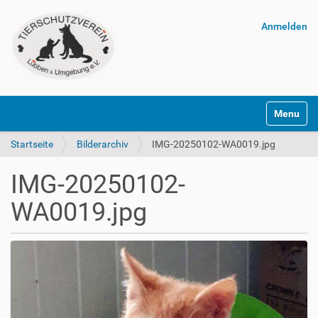
Anmelden
Navigatio
Startseite
Bilderarchiv
IMG-20250102-WA0019.jpg
IMG-20250102-
WA0019.jpg