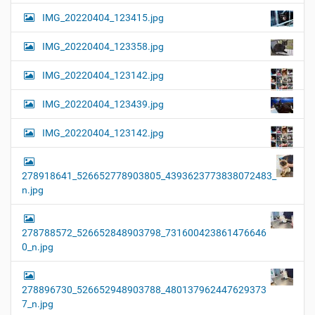
IMG_20220404_123415.jpg
IMG_20220404_123358.jpg
IMG_20220404_123142.jpg
IMG_20220404_123439.jpg
IMG_20220404_123142.jpg
278918641_526652778903805_4393623773838072483_
n.jpg
278788572_526652848903798_731600423861476646
0_n.jpg
278896730_526652948903788_480137962447629373
7_n.jpg