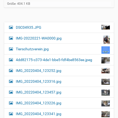
Z
Größe: 404.1 KB
e
i
g
e
B
DSC04935.JPG
N
i
a
l
IMG-20220221-WA0000.jpg
d
v
i
i
n
Tierschutzverein.jpg
v
g
o
4dd82175-c373-4de1-bbe5-fdf4be8563ee.jpeg
a
l
l
t
IMG_20220404_123252.jpg
e
i
r
G
o
IMG_20220404_123316.jpg
r
n
ö
IMG_20220404_123457.jpg
ß
e
…
IMG_20220404_123226.jpg
IMG_20220404_123341.jpg