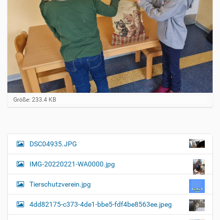
Z
Größe: 233.4 KB
e
i
g
e
B
DSC04935.JPG
N
i
a
l
IMG-20220221-WA0000.jpg
d
v
i
i
n
Tierschutzverein.jpg
v
g
o
4dd82175-c373-4de1-bbe5-fdf4be8563ee.jpeg
a
l
l
t