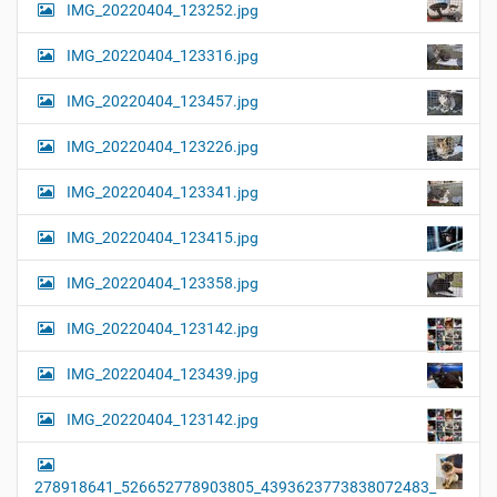
IMG_20220404_123252.jpg
e
i
r
G
o
IMG_20220404_123316.jpg
r
n
ö
IMG_20220404_123457.jpg
ß
e
…
IMG_20220404_123226.jpg
IMG_20220404_123341.jpg
IMG_20220404_123415.jpg
IMG_20220404_123358.jpg
IMG_20220404_123142.jpg
IMG_20220404_123439.jpg
IMG_20220404_123142.jpg
278918641_526652778903805_4393623773838072483_