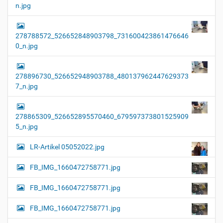
n.jpg
278788572_526652848903798_731600423861476646
0_n.jpg
278896730_526652948903788_480137962447629373
7_n.jpg
278865309_526652895570460_679597373801525909
5_n.jpg
LR-Artikel 05052022.jpg
FB_IMG_1660472758771.jpg
FB_IMG_1660472758771.jpg
FB_IMG_1660472758771.jpg