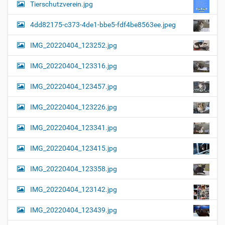
i
n
Tierschutzverein.jpg
v
g
o
4dd82175-c373-4de1-bbe5-fdf4be8563ee.jpeg
a
l
l
t
IMG_20220404_123252.jpg
e
i
r
G
o
IMG_20220404_123316.jpg
r
n
ö
IMG_20220404_123457.jpg
ß
e
…
IMG_20220404_123226.jpg
IMG_20220404_123341.jpg
IMG_20220404_123415.jpg
IMG_20220404_123358.jpg
IMG_20220404_123142.jpg
IMG_20220404_123439.jpg