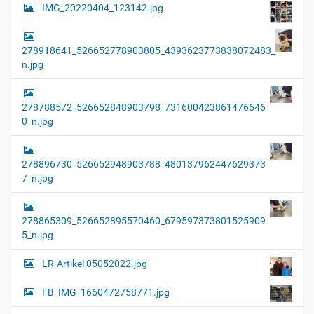
IMG_20220404_123142.jpg
278918641_526652778903805_4393623773838072483_
n.jpg
278788572_526652848903798_731600423861476646
0_n.jpg
278896730_526652948903788_480137962447629373
7_n.jpg
278865309_526652895570460_679597373801525909
5_n.jpg
LR-Artikel 05052022.jpg
FB_IMG_1660472758771.jpg