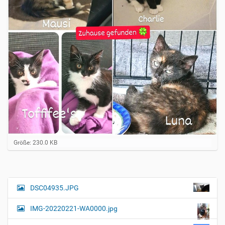
Z
Größe: 230.0 KB
e
i
g
e
B
DSC04935.JPG
N
i
a
l
IMG-20220221-WA0000.jpg
d
v
i