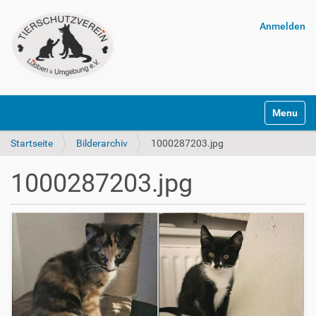
Anmelden
Navigatio
Startseite
Bilderarchiv
1000287203.jpg
1000287203.jpg